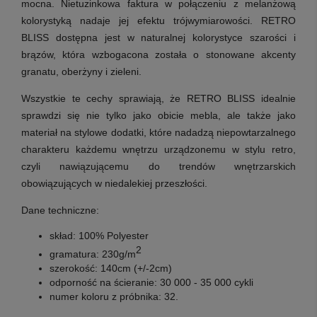
mocna. Nietuzinkowa faktura w połączeniu z melanżową
kolorystyką nadaje jej efektu trójwymiarowości. RETRO
BLISS dostępna jest w naturalnej kolorystyce szarości i
brązów, która wzbogacona została o stonowane akcenty
granatu, oberżyny i zieleni.
Wszystkie te cechy sprawiają, że RETRO BLISS idealnie
sprawdzi się nie tylko jako obicie mebla, ale także jako
materiał na stylowe dodatki, które nadadzą niepowtarzalnego
charakteru każdemu wnętrzu urządzonemu w stylu retro,
czyli nawiązującemu do trendów wnętrzarskich
obowiązujących w niedalekiej przeszłości.
Dane techniczne:
skład: 100% Polyester
2
gramatura: 230g/m
szerokość: 140cm (+/-2cm)
odporność na ścieranie: 30 000 - 35 000 cykli
numer koloru z próbnika: 32.