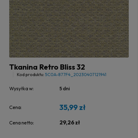
Tkanina Retro Bliss 32
Kod produktu:
5C0A-877F4_20230407121941
Wysyłka w:
5 dni
35,99 zł
Cena:
29,26 zł
Cena netto: