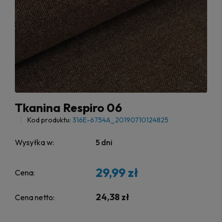
Tkanina Respiro 06
Kod produktu:
316E-6754A_20190710124825
Wysyłka w:
5 dni
29,99 zł
Cena:
24,38 zł
Cena netto: