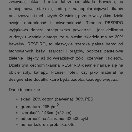
zwiewna, lekka i bardzo dobrze się układa. Bawełna, bo
o niej mowa, stała się jedną z najpopularniejszych tkanin
odzieżowych i meblowych XX wieku, przede wszystkim dzięki
swojej naturalność i uniwersalność. Tkanina RESPIRO
wyjątkowo dobrze przepuszcza powietrze i jest delikatna
w dotyku właśnie dlatego, że w swoim składzie ma aż 20%
bawełny. RESPIRO, to niezwykle szeroka paleta barw: od
stonowanych beży, szarości i brązów, poprzez pastelowe
zielenie i błękity, aż do wyrazistych żółci, czerwieni i fioletów.
Dzięki tym cechom tkanina RESPIRO idealnie nadaje się
na
obicie sofy, kanapy, krzeseł, foteli, czy jako materiał na
designerskie dodatki, które będą ozdobą każdego wnętrza.
Dane techniczne:
skład:
20% cotton (bawełna), 80% PES
2
gramatura:
265g/m
szerokość:
146cm (+/-2cm)
odporność na ścieranie:
32 500 cykl
numer koloru z próbnika: 06
.