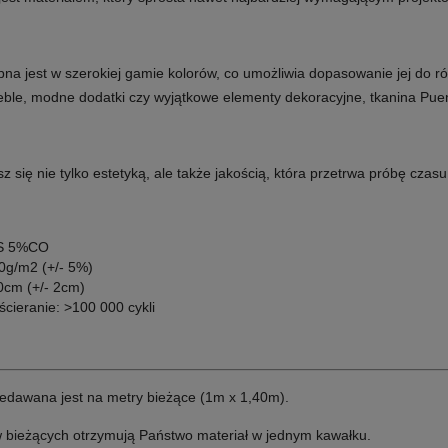
na jest w szerokiej gamie kolorów, co umożliwia dopasowanie jej do róż
eble, modne dodatki czy wyjątkowe elementy dekoracyjne, tkanina P
sz się nie tylko estetyką, ale także jakością, która przetrwa próbę czasu
ES 5%CO
0g/m2 (+/- 5%)
0cm (+/- 2cm)
cieranie: >100 000 cykli
edawana jest na metry bieżące (1m x 1,40m).
w bieżących otrzymują Państwo materiał w jednym kawałku.