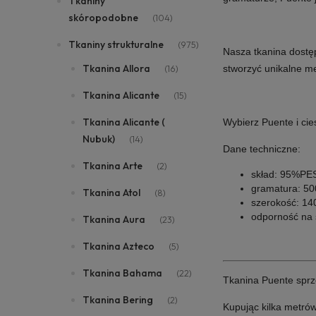
Tkaniny
skóropodobne
(104)
Tkaniny strukturalne
(975)
Nasza tkanina dostęp
Tkanina Allora
(16)
stworzyć unikalne m
Tkanina Alicante
(15)
Tkanina Alicante (
Wybierz
Puente
i cie
Nubuk)
(14)
Dane techniczne:
Tkanina Arte
(2)
skład: 95%P
gramatura: 50
Tkanina Atol
(8)
szerokość: 14
odporność na ś
Tkanina Aura
(23)
Tkanina Azteco
(5)
Tkanina Bahama
(22)
Tkanina Puente sprz
Tkanina Bering
(2)
Kupując kilka metró