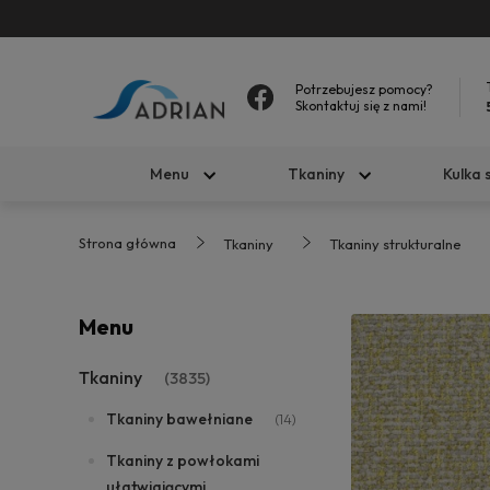
Potrzebujesz pomocy?
Skontaktuj się z nami!
Menu
Tkaniny
Kulka 
Strona główna
Tkaniny
Tkaniny strukturalne
Menu
Tkaniny
(3835)
Tkaniny bawełniane
(14)
Tkaniny z powłokami
ułatwiającymi