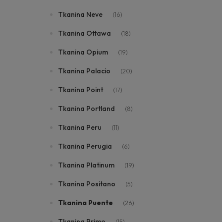
Tkanina Neve
(16)
Tkanina Ottawa
(18)
Tkanina Opium
(19)
Tkanina Palacio
(20)
Tkanina Point
(17)
Tkanina Portland
(8)
Tkanina Peru
(11)
Tkanina Perugia
(6)
Tkanina Platinum
(19)
Tkanina Positano
(5)
Tkanina Puente
(26)
Tkanina Primo
(15)