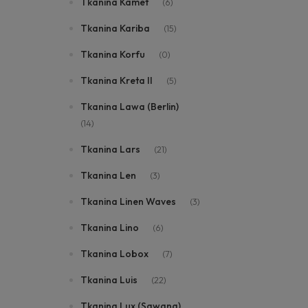
Tkanina Kamet
(6)
Tkanina Kariba
(15)
Tkanina Korfu
(0)
Tkanina Kreta II
(5)
Tkanina Lawa (Berlin)
(14)
Tkanina Lars
(21)
Tkanina Len
(3)
Tkanina Linen Waves
(3)
Tkanina Lino
(6)
Tkanina Lobox
(7)
Tkanina Luis
(22)
Tkanina Lux (Sawana)