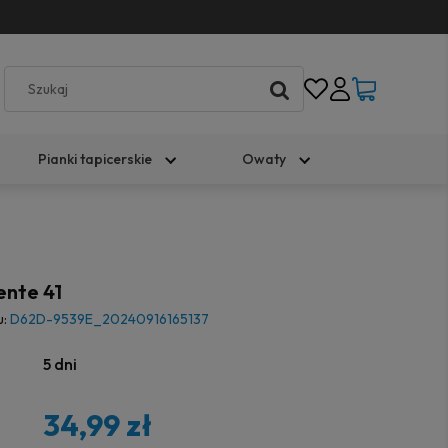
Pianki tapicerskie
Owaty
ente 41
u:
D62D-9539E_20240916165137
5 dni
34,99 zł