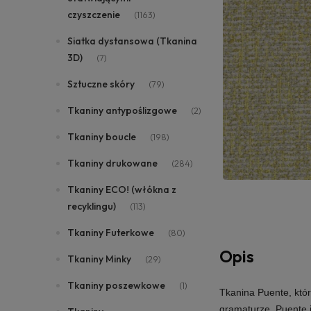
czyszczenie
(1163)
Siatka dystansowa (Tkanina
3D)
(7)
Sztuczne skóry
(79)
Tkaniny antypoślizgowe
(2)
Tkaniny boucle
(198)
Tkaniny drukowane
(284)
Tkaniny ECO! (włókna z
recyklingu)
(113)
Tkaniny Futerkowe
(80)
Opis
Tkaniny Minky
(29)
Tkaniny poszewkowe
(1)
Tkanina Puente
, kt
gramaturze,
Puente