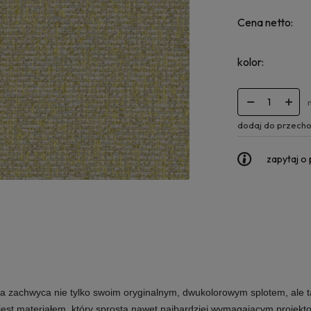
Cena netto:
kolor:
dodaj do przecho
zapytaj o
óra zachwyca nie tylko swoim oryginalnym, dwukolorowym splotem, ale t
jest materiałem, który sprosta nawet najbardziej wymagającym projekt