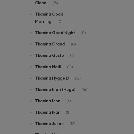
Clean
(15)
Tkanina Good
Morning
(0)
Tkanina Good Night
(0)
Tkanina Grand
(0)
Tkanina Gusto
(12)
Tkanina Haiti
(18)
Tkanina Hygge D
(16)
Tkanina Inari (Hugo)
(16)
Tkanina Icon
(3)
Tkanina Ikar
(8)
Tkanina Jukon
(12)