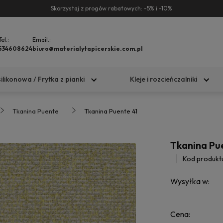
Skorzystaj z progów rabatowych: -5% i -10%
Tel.:
Email.:
534608624
biuro@materialytapicerskie.com.pl
silikonowa / Frytka z pianki
Kleje i rozcieńczalniki
Tkanina Puente
Tkanina Puente 41
Tkanina Pu
Kod produkt
Wysyłka w:
Cena: