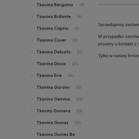
Tkanina Bergamo
(9)
Tkanina Brillante
(4)
Sprzedajemy zarówno i
Tkanina Caprio
(1)
W przypadku zamówie
Tkanina Cover
(0)
prosimy o kontakt z
Tkanina Delicato
(17)
Tylko w naszej firmi
Tkanina Diosa
(24)
Tkanina Erie
(14)
Tkanina Garden
(11)
Tkanina Gemma
(22)
Tkaniny Gomera
(13)
Tkanina Gomez
(17)
Tkanina Gomez Be