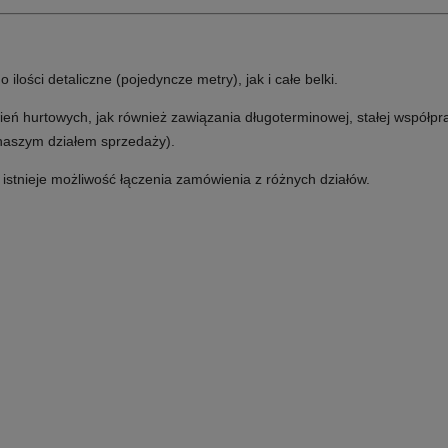
lości detaliczne (pojedyncze metry), jak i całe belki.
ń hurtowych, jak również zawiązania długoterminowej, stałej współpr
 naszym działem sprzedaży).
e istnieje możliwość łączenia zamówienia z różnych działów.