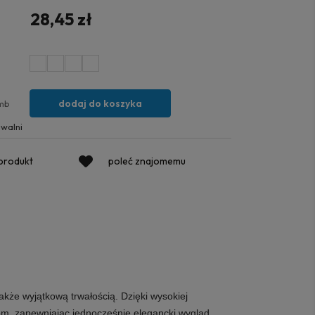
28,45 zł
dodaj do koszyka
mb
walni
 produkt
poleć znajomemu
akże wyjątkową trwałością. Dzięki wysokiej
om, zapewniając jednocześnie elegancki wygląd.