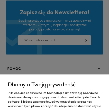
Zapisz się do Newslettera!
Bądź na bieżąco z nowościami oraz specjalnymi
ofertami. Otrzymuj inspiracje i praktyczne
porady prosto na swoją skrzynkę!
POMOC
MOJE KONTO
Dbamy o Twoją prywatność
PŁATNOŚCI I DOSTAWA
Pliki cookies i pokrewne im technologie umożliwiają poprawne
działanie strony i pomagają nam dostosować ofertę do Twoich
MAPA STRONY
potrzeb. Możesz zaakceptować wykorzystanie przez nas
wszystkich tych plików i przejść do sklepu lub dostosować użycie