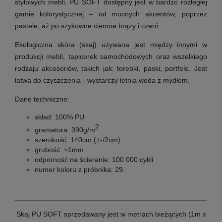
stylowych mebli. PU SOFT dostępny jest w bardzo rozległej
gamie kolorystycznej – od mocnych akcentów, poprzez
pastele, aż po szykowne ciemne brązy i czerń.
Ekologiczna skóra (skaj) używana jest między innymi w
produkcji mebli, tapicerek samochodowych oraz wszelkiego
rodzaju akcesoriów, takich jak: torebki, paski, portfele. Jest
łatwa do czyszczenia - wystarczy letnia woda z mydłem.
Dane techniczne:
skład: 100% PU
2
gramatura: 390g/m
szerokość: 140cm (+-/2cm)
grubość: ~1mm
odporność na ścieranie: 100 000 cykli
numer koloru z próbnika: 29.
Skaj PU SOFT sprzedawany jest w metrach bieżących (1m x