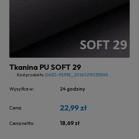
Tkanina PU SOFT 29
Kod produktu:
D62D-9539E_20160219235545
Wysyłka w:
24 godziny
22,99 zł
Cena:
18,69 zł
Cena netto: