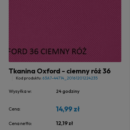
Tkanina Oxford - ciemny róż 36
Kod produktu:
63A7-44714_20161201224235
Wysyłka w:
24 godziny
14,99 zł
Cena:
12,19 zł
Cena netto: