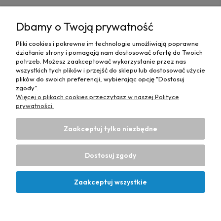
MOJE KONTO
Dbamy o Twoją prywatność
PŁATNOŚCI I DOSTAWA
Pliki cookies i pokrewne im technologie umożliwiają poprawne
działanie strony i pomagają nam dostosować ofertę do Twoich
MAPA STRONY
potrzeb. Możesz zaakceptować wykorzystanie przez nas
wszystkich tych plików i przejść do sklepu lub dostosować użycie
plików do swoich preferencji, wybierając opcję "Dostosuj
INFORMACJE
zgody".
Więcej o plikach cookies przeczytasz w naszej Polityce
prywatności.
Zaakceptuj tylko niezbędne
Hurtownia materiałów tapicerskich Adrian
| ul. Chorzowska
50e, 44-100 Gliwice, woj. śląskie | E-mail:
Dostosuj zgody
biuro@materialytapicerskie.com.pl
Tel.:
534 608 624
| NIP:
6312703341
Zaakceptuj wszystkie
Projekt i wykonanie:
Ecommercy.pl
Pokaż pełną wersję strony