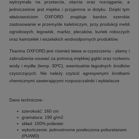
wytrzymała na przetarcia, otarcia oraz rozciąganie, a
jednocześnie jest miękka i przyjemna w dotyku. Dzięki tym
właściwościom OXFORD znajduje bardzo szerokie
zastosowanie w przemyśle kaletniczym, przy produkcji mebli
ogrodowych, legowisk, markiz, plecaków, kurtek roboczych
oraz kamizelek i wszelakich wodoodpornych produktów.
Tkanina OXFORD jest również łatwa w czyszczeniu - plamy i
zabrudzenia usuwać za pomocą miękkiej gąbki oraz roztworu
wody i mydła (temp. 30ºC), ewentualnie łagodnych środków
czyszczących. Nie należy czyścić agresywnymi środkami
chemicznymi zawierającymi rozpuszczalniki i wybielacze.
Dane techniczne :
szerokość:
160 cm
gramatura:
190 g/m2
skład:
100% poliester
wykończenie:
jednostronne powleczona poliuretanem
(PU/WD)