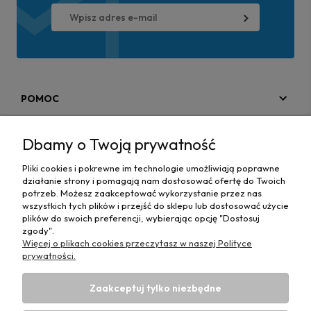
POMOC
MOJE KONTO
Dbamy o Twoją prywatność
PŁATNOŚCI I DOSTAWA
Pliki cookies i pokrewne im technologie umożliwiają poprawne
działanie strony i pomagają nam dostosować ofertę do Twoich
MAPA STRONY
potrzeb. Możesz zaakceptować wykorzystanie przez nas
wszystkich tych plików i przejść do sklepu lub dostosować użycie
plików do swoich preferencji, wybierając opcję "Dostosuj
INFORMACJE
zgody".
Więcej o plikach cookies przeczytasz w naszej Polityce
prywatności.
Zaakceptuj tylko niezbędne
Hurtownia materiałów tapicerskich Adrian
| ul. Chorzowska