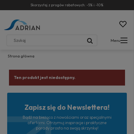
Skorzystaj z progów rabatowych: -5% i -10%
Menu
Strona główna
Ten produkt jest niedostępny.
Zapisz się do Newslettera!
Bądź na bieżąco z nowościami oraz specjalnymi
ofertami. Otrzymuj inspiracje i praktyczne
porady prosto na swoją skrzynkę!