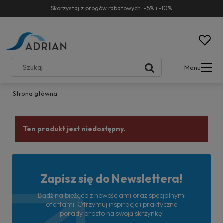
Skorzystaj z progów rabatowych: -5% i -10%
Menu
Strona główna
Ten produkt jest niedostępny.
Zapisz się do Newslettera!
Bądź na bieżąco z nowościami oraz specjalnymi
ofertami. Otrzymuj inspiracje i praktyczne
porady prosto na swoją skrzynkę!