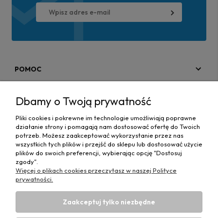
POMOC
MOJE KONTO
Dbamy o Twoją prywatność
PŁATNOŚCI I DOSTAWA
Pliki cookies i pokrewne im technologie umożliwiają poprawne
działanie strony i pomagają nam dostosować ofertę do Twoich
MAPA STRONY
potrzeb. Możesz zaakceptować wykorzystanie przez nas
wszystkich tych plików i przejść do sklepu lub dostosować użycie
plików do swoich preferencji, wybierając opcję "Dostosuj
INFORMACJE
zgody".
Więcej o plikach cookies przeczytasz w naszej Polityce
prywatności.
Zaakceptuj tylko niezbędne
Hurtownia materiałów tapicerskich Adrian
| ul. Chorzowska