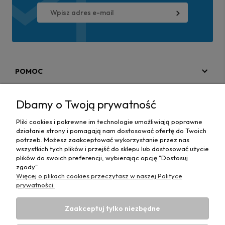
POMOC
MOJE KONTO
Dbamy o Twoją prywatność
PŁATNOŚCI I DOSTAWA
Pliki cookies i pokrewne im technologie umożliwiają poprawne
działanie strony i pomagają nam dostosować ofertę do Twoich
MAPA STRONY
potrzeb. Możesz zaakceptować wykorzystanie przez nas
wszystkich tych plików i przejść do sklepu lub dostosować użycie
plików do swoich preferencji, wybierając opcję "Dostosuj
INFORMACJE
zgody".
Więcej o plikach cookies przeczytasz w naszej Polityce
prywatności.
Zaakceptuj tylko niezbędne
Hurtownia materiałów tapicerskich Adrian
| ul. Chorzowska