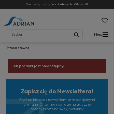
Skorzystaj z progów rabatowych: -5% i -10%
Menu
Strona główna
Ten produkt jest niedostępny.
Zapisz się do Newslettera!
Bądź na bieżąco z nowościami oraz specjalnymi
ofertami. Otrzymuj inspiracje i praktyczne
porady prosto na swoją skrzynkę!