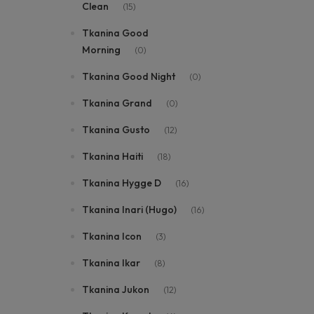
Clean
(15)
Tkanina Good
Morning
(0)
Tkanina Good Night
(0)
Tkanina Grand
(0)
Tkanina Gusto
(12)
Tkanina Haiti
(18)
Tkanina Hygge D
(16)
Tkanina Inari (Hugo)
(16)
Tkanina Icon
(3)
Tkanina Ikar
(8)
Tkanina Jukon
(12)