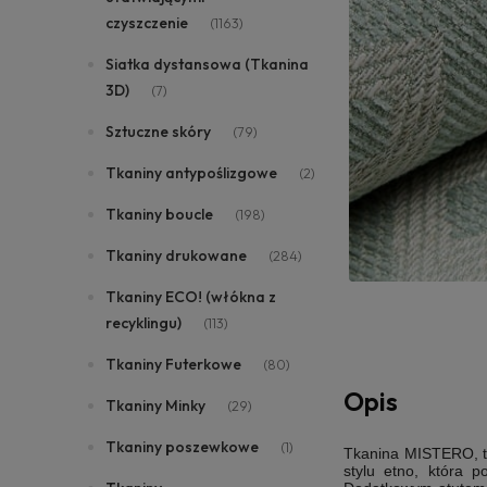
czyszczenie
(1163)
Siatka dystansowa (Tkanina
3D)
(7)
Sztuczne skóry
(79)
Tkaniny antypoślizgowe
(2)
Tkaniny boucle
(198)
Tkaniny drukowane
(284)
Tkaniny ECO! (włókna z
recyklingu)
(113)
Tkaniny Futerkowe
(80)
Opis
Tkaniny Minky
(29)
Tkaniny poszewkowe
(1)
Tkanina MISTERO, to 
stylu etno, która 