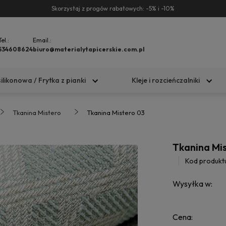
Skorzystaj z progów rabatowych: -5% i -10%
Tel.:
Email.:
534608624
biuro@materialytapicerskie.com.pl
silikonowa / Frytka z pianki
Kleje i rozcieńczalniki
Tkanina Mistero
Tkanina Mistero 03
Tkanina Mi
Kod produkt
Wysyłka w:
Cena: