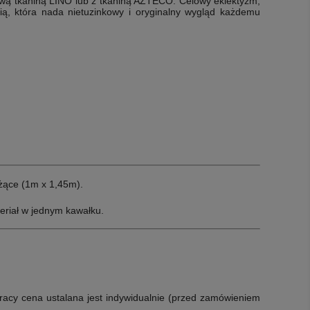
ową tkaniną LINO lub z tkaniną AZTECO. Celowy eklektyzm,
cią, która nada nietuzinkowy i oryginalny wygląd każdemu
żące (1m x 1,45m).
eriał w jednym kawałku.
racy cena ustalana jest indywidualnie (przed zamówieniem