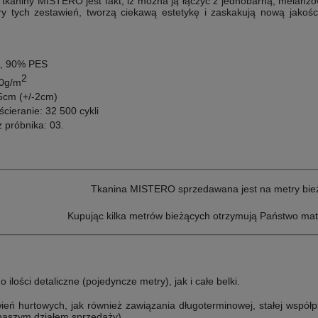
kaniny MISTERO jest fakt, iż można ją łączyć z jednobarną, melanż
ury tych zestawień, tworzą ciekawą estetykę i zaskakują nową jakoś
, 90% PES
2
0g/m
cm (+/-2cm)
ścieranie:
32 500 cykli
z próbnika: 03
.
Tkanina MISTERO sprzedawana jest na metry bie
Kupując kilka metrów bieżących otrzymują Państwo mat
lości detaliczne (pojedyncze metry), jak i całe belki.
ń hurtowych, jak również zawiązania długoterminowej, stałej współp
 naszym działem sprzedaży).