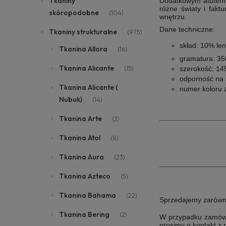
Tkaniny
Dodatkowym atutem t
różne światy i fakt
skóropodobne
(104)
wnętrzu.
Dane techniczne:
Tkaniny strukturalne
(975)
skład:
10% len
Tkanina Allora
(16)
gramatura:
35
Tkanina Alicante
(15)
szerokość:
145
odporność na 
Tkanina Alicante (
numer koloru 
Nubuk)
(14)
Tkanina Arte
(2)
Tkanina Atol
(8)
Tkanina Aura
(23)
Tkanina Azteco
(5)
Tkanina Bahama
(22)
Sprzedajemy zarówno i
Tkanina Bering
(2)
W przypadku zamówie
prosimy o kontakt z