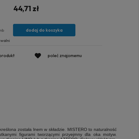
44,71 zł
dodaj do koszyka
mb
walni
 produkt
poleć znajomemu
kreślona została lnem w składzie.
MISTERO
to naturalność
 utkanymi figurami tworzącymi przyejmny dla oka motyw.