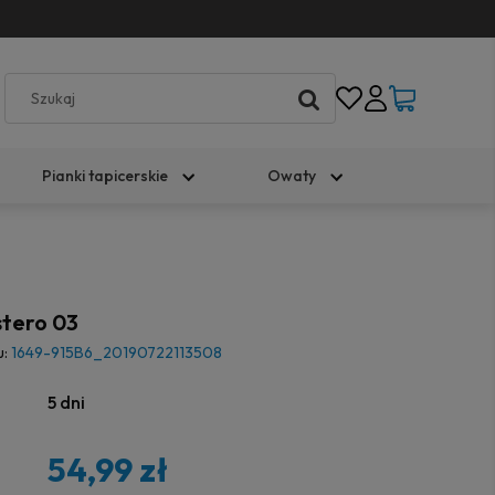
Pianki tapicerskie
Owaty
stero 03
u:
1649-915B6_20190722113508
5 dni
54,99 zł