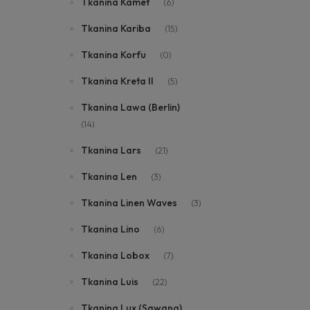
Tkanina Kamet
(6)
Tkanina Kariba
(15)
Tkanina Korfu
(0)
Tkanina Kreta II
(5)
Tkanina Lawa (Berlin)
(14)
Tkanina Lars
(21)
Tkanina Len
(3)
Tkanina Linen Waves
(3)
Tkanina Lino
(6)
Tkanina Lobox
(7)
Tkanina Luis
(22)
Tkanina Lux (Sawana)