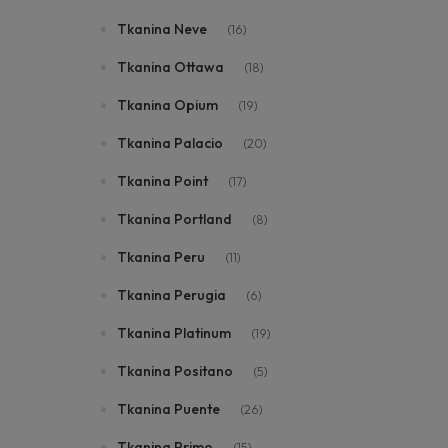
Tkanina Neve
(16)
Tkanina Ottawa
(18)
Tkanina Opium
(19)
Tkanina Palacio
(20)
Tkanina Point
(17)
Tkanina Portland
(8)
Tkanina Peru
(11)
Tkanina Perugia
(6)
Tkanina Platinum
(19)
Tkanina Positano
(5)
Tkanina Puente
(26)
Tkanina Primo
(15)