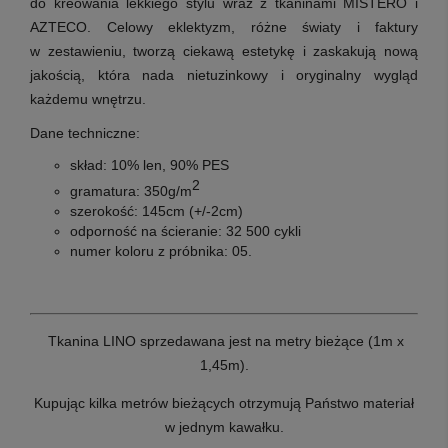
do kreowania lekkiego stylu wraz z tkaninami
MISTERO
i
AZTECO
. Celowy eklektyzm, różne światy i faktury
w zestawieniu, tworzą ciekawą estetykę i zaskakują nową
jakością, która nada nietuzinkowy i oryginalny wygląd
każdemu wnętrzu.
Dane techniczne:
skład:
10% len
, 90% PES
2
gramatura:
350g/m
szerokość:
145cm (+/-2cm)
odporność na ścieranie:
32 500 cykli
numer koloru z próbnika: 05
.
Tkanina LINO sprzedawana jest na metry bieżące (1m x
1,45m).
Kupując kilka metrów bieżących otrzymują Państwo materiał
w jednym kawałku.