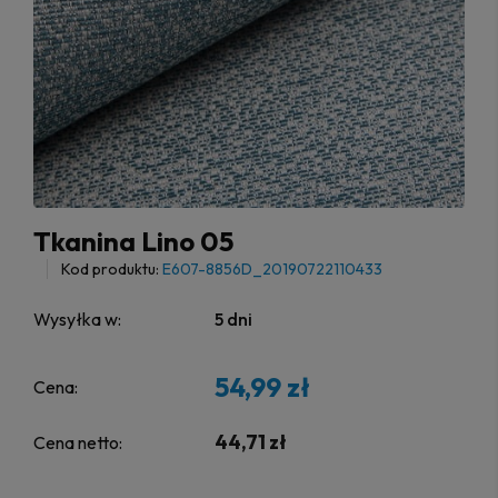
Tkanina Lino 05
Kod produktu:
E607-8856D_20190722110433
Wysyłka w:
5 dni
54,99 zł
Cena:
44,71 zł
Cena netto: