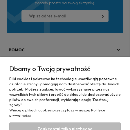
porady prosto na swoją skrzynkę!
POMOC
MOJE KONTO
Dbamy o Twoją prywatność
PŁATNOŚCI I DOSTAWA
Pliki cookies i pokrewne im technologie umożliwiają poprawne
działanie strony i pomagają nam dostosować ofertę do Twoich
MAPA STRONY
potrzeb. Możesz zaakceptować wykorzystanie przez nas
wszystkich tych plików i przejść do sklepu lub dostosować użycie
plików do swoich preferencji, wybierając opcję "Dostosuj
INFORMACJE
zgody".
Więcej o plikach cookies przeczytasz w naszej Polityce
prywatności.
Zaakceptuj tylko niezbędne