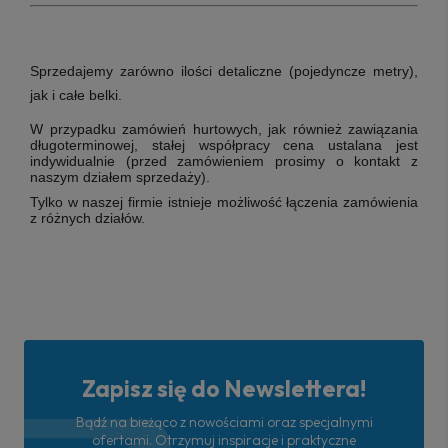
Sprzedajemy zarówno ilości detaliczne (pojedyncze metry),
jak i całe belki.
W przypadku zamówień hurtowych, jak również zawiązania
długoterminowej, stałej współpracy cena ustalana jest
indywidualnie (przed zamówieniem prosimy o kontakt z
naszym działem sprzedaży).
Tylko w naszej firmie istnieje możliwość łączenia zamówienia
z różnych działów.
Zapisz się do Newslettera!
Bądź na bieżąco z nowościami oraz specjalnymi
ofertami. Otrzymuj inspiracje i praktyczne