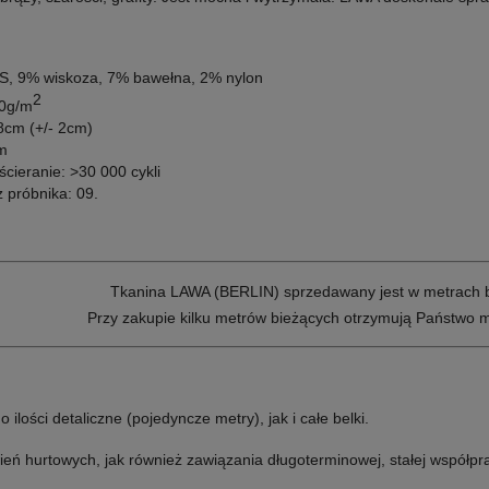
S, 9% wiskoza, 7% bawełna, 2% nylon
2
10g/m
8cm (+/- 2cm)
m
cieranie: >30 000 cykli
 próbnika: 09.
T
kanina LAWA (BERLIN) sprzedawany jest w metrach 
Przy zakupie kilku metrów bieżących otrzymują Państwo m
lości detaliczne (pojedyncze metry), jak i całe belki.
 hurtowych, jak również zawiązania długoterminowej, stałej współprac