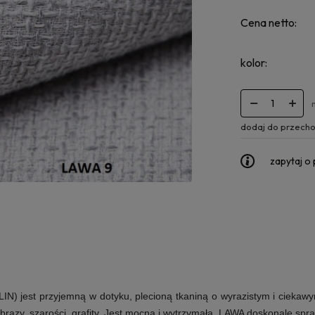
Cena netto:
kolor:
dodaj do przecho
zapytaj o
N) jest przyjemną w dotyku, plecioną tkaniną o wyrazistym i ciekawy
 brązy, szarości, grafity. Jest mocna i wytrzymała. LAWA doskonale spr