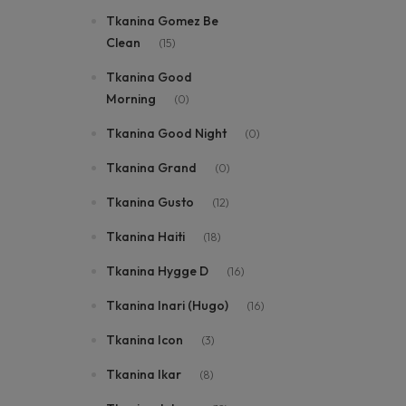
Tkanina Gomez Be
Clean
(15)
Tkanina Good
Morning
(0)
Tkanina Good Night
(0)
Tkanina Grand
(0)
Tkanina Gusto
(12)
Tkanina Haiti
(18)
Tkanina Hygge D
(16)
Tkanina Inari (Hugo)
(16)
Tkanina Icon
(3)
Tkanina Ikar
(8)