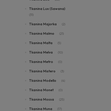
Tkanina Lux (Sawana)
(31)
Tkanina Majorka
(2)
Tkanina Malmo
(21)
Tkanina Malta
(5)
Tkanina Melva
(10)
Tkanina Metro
(0)
Tkanina Mistero
(3)
Tkanina Modello
(4)
Tkanina Monet
(0)
Tkanina Mossa
(25)
Tkanina Muna
(17)