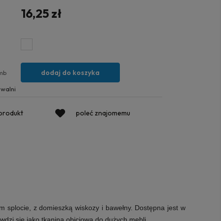
16,25 zł
dodaj do koszyka
mb
walni
 produkt
poleć znajomemu
m splocie, z domieszką wiskozy i bawełny. Dostępna jest w
awdzi się jako tkanina obiciowa do dużych mebli.