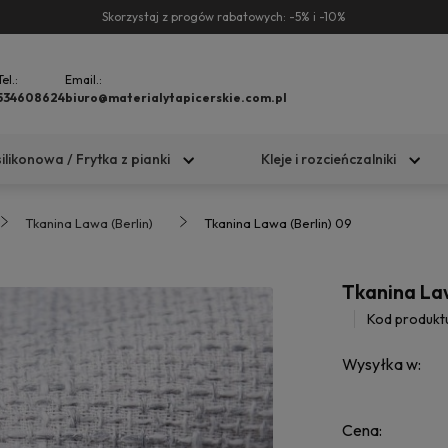
Skorzystaj z progów rabatowych: -5% i -10%
Tel.:
Email.:
534608624
biuro@materialytapicerskie.com.pl
silikonowa / Frytka z pianki
Kleje i rozcieńczalniki
Tkanina Lawa (Berlin)
Tkanina Lawa (Berlin) 09
Tkanina Law
Kod produkt
Wysyłka w:
Cena: