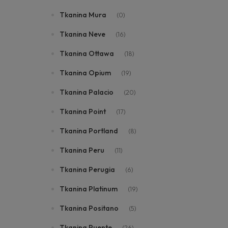
Tkanina Mura
(0)
Tkanina Neve
(16)
Tkanina Ottawa
(18)
Tkanina Opium
(19)
Tkanina Palacio
(20)
Tkanina Point
(17)
Tkanina Portland
(8)
Tkanina Peru
(11)
Tkanina Perugia
(6)
Tkanina Platinum
(19)
Tkanina Positano
(5)
Tkanina Puente
(26)