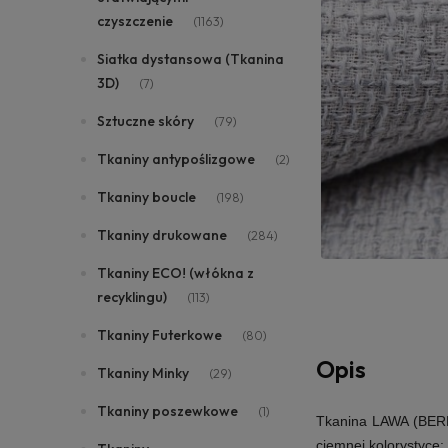
czyszczenie
(1163)
Siatka dystansowa (Tkanina
3D)
(7)
Sztuczne skóry
(79)
Tkaniny antypoślizgowe
(2)
Tkaniny boucle
(198)
Tkaniny drukowane
(284)
Tkaniny ECO! (włókna z
recyklingu)
(113)
Tkaniny Futerkowe
(80)
Opis
Tkaniny Minky
(29)
Tkaniny poszewkowe
(1)
Tkanina LAWA (BERLI
ciemnej kolorystyce: