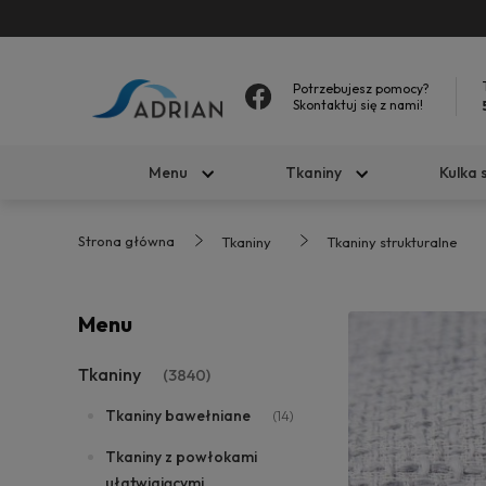
Potrzebujesz pomocy?
Skontaktuj się z nami!
Menu
Tkaniny
Kulka 
Strona główna
Tkaniny
Tkaniny strukturalne
Menu
Tkaniny
(3840)
Tkaniny bawełniane
(14)
Tkaniny z powłokami
ułatwiającymi