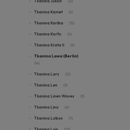
Tkanina Jukon
(12)
Tkanina Kamet
(6)
Tkanina Kariba
(15)
Tkanina Korfu
(0)
Tkanina Kreta II
(5)
Tkanina Lawa (Berlin)
(14)
Tkanina Lars
(21)
Tkanina Len
(3)
Tkanina Linen Waves
(3)
Tkanina Lino
(6)
Tkanina Lobox
(7)
Tkanina Luis
(22)