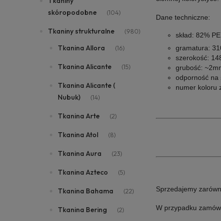
Tkaniny
skóropodobne
(104)
Dane techniczne:
Tkaniny strukturalne
(980)
skład: 82% PE
Tkanina Allora
gramatura: 3
(16)
szerokość: 14
Tkanina Alicante
(15)
grubość: ~2m
odporność na ś
Tkanina Alicante (
numer koloru z
Nubuk)
(14)
Tkanina Arte
(2)
Tkanina Atol
(8)
Tkanina Aura
(23)
Tkanina Azteco
(5)
Sprzedajemy zarówno i
Tkanina Bahama
(22)
W przypadku zamówień
Tkanina Bering
(2)