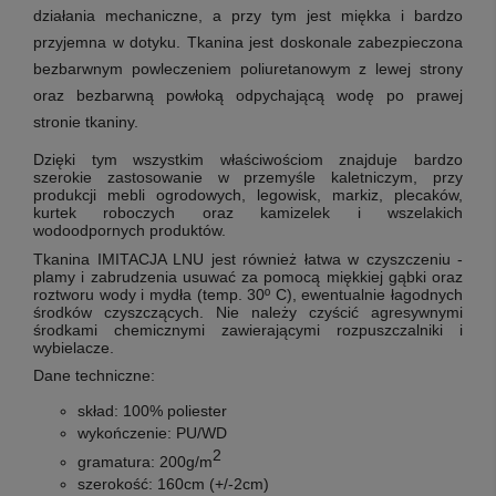
działania mechaniczne, a przy tym
jest miękka i bardzo
przyjemna w dotyku. Tkanina jest doskonale zabezpieczona
bezbarwnym powleczeniem poliuretanowym z lewej strony
oraz bezbarwną powłoką odpychającą wodę po prawej
stronie tkaniny.
Dzięki tym wszystkim właściwościom
znajduje bardzo
szerokie zastosowanie w przemyśle kaletniczym, przy
produkcji mebli ogrodowych, legowisk, markiz, plecaków,
kurtek roboczych oraz kamizelek i wszelakich
wodoodpornych produktów.
Tkanina IMITACJA LNU jest również łatwa w czyszczeniu -
plamy i zabrudzenia usuwać za pomocą miękkiej gąbki oraz
roztworu wody i mydła (temp. 30º C), ewentualnie łagodnych
środków czyszczących.
Nie należy czyścić agresywnymi
środkami chemicznymi zawierającymi rozpuszczalniki i
wybielacze.
Dane techniczne
:
skład: 100% poliester
wykończenie:
PU/WD
2
gramatura: 200g/m
szerokość: 160cm (+/-2cm)