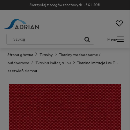
Skorzystaj z progów rabatowych: -5% i -10%
Menu
Strona główna
Tkaniny
Tkaniny wodoodporne /
outdoorowe
Tkanina Imitacja Lnu
Tkanina Imitacja Lnu 11 -
czerwień ciemna