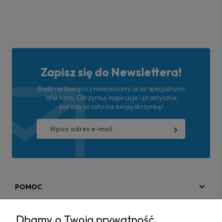
Zapisz się do Newslettera!
Bądź na bieżąco z nowościami oraz specjalnymi
ofertami. Otrzymuj inspiracje i praktyczne
porady prosto na swoją skrzynkę!
POMOC
MOJE KONTO
Dbamy o Twoją prywatność