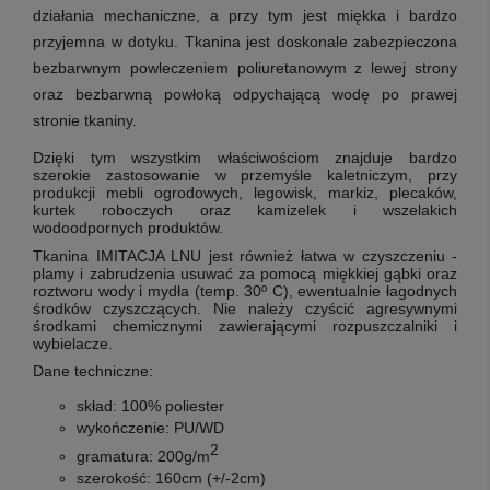
działania mechaniczne, a przy tym
jest miękka i bardzo
przyjemna w dotyku. Tkanina jest doskonale zabezpieczona
bezbarwnym powleczeniem poliuretanowym z lewej strony
oraz bezbarwną powłoką odpychającą wodę po prawej
stronie tkaniny.
Dzięki tym wszystkim właściwościom
znajduje bardzo
szerokie zastosowanie w przemyśle kaletniczym, przy
produkcji mebli ogrodowych, legowisk, markiz, plecaków,
kurtek roboczych oraz kamizelek i wszelakich
wodoodpornych produktów.
Tkanina IMITACJA LNU jest również łatwa w czyszczeniu -
plamy i zabrudzenia usuwać za pomocą miękkiej gąbki oraz
roztworu wody i mydła (temp. 30º C), ewentualnie łagodnych
środków czyszczących.
Nie należy czyścić agresywnymi
środkami chemicznymi zawierającymi rozpuszczalniki i
wybielacze.
Dane techniczne
:
skład: 100% poliester
wykończenie:
PU/WD
2
gramatura: 200g/m
szerokość: 160cm (+/-2cm)