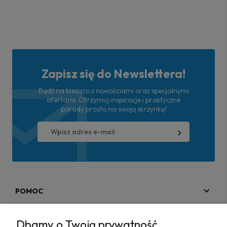
Zapisz się do Newslettera!
Bądź na bieżąco z nowościami oraz specjalnymi
ofertami. Otrzymuj inspiracje i praktyczne
porady prosto na swoją skrzynkę!
POMOC
MOJE KONTO
Dbamy o Twoją prywatność