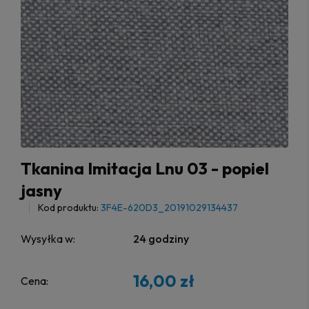
Tkanina Imitacja Lnu 03 - popiel
jasny
Kod produktu:
3F4E-620D3_20191029134437
Wysyłka w:
24 godziny
16,00 zł
Cena: