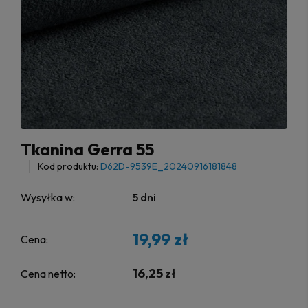
Tkanina Gerra 55
Kod produktu:
D62D-9539E_20240916181848
Wysyłka w:
5 dni
19,99 zł
Cena:
16,25 zł
Cena netto: