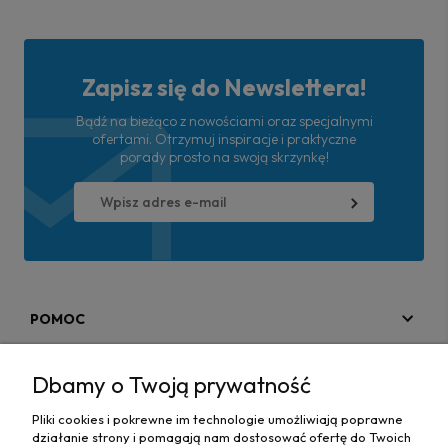
Zapisz się do Newslettera!
Bądź na bieżąco z nowościami oraz specjalnymi
ofertami. Otrzymuj inspiracje i praktyczne
porady prosto na swoją skrzynkę!
POMOC
MOJE KONTO
Dbamy o Twoją prywatność
PŁATNOŚCI I DOSTAWA
Pliki cookies i pokrewne im technologie umożliwiają poprawne
działanie strony i pomagają nam dostosować ofertę do Twoich