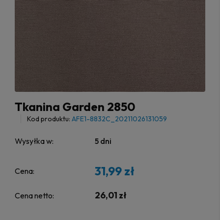
Tkanina Garden 2850
Kod produktu:
AFE1-8832C_20211026131059
Wysyłka w:
5 dni
31,99 zł
Cena:
26,01 zł
Cena netto: