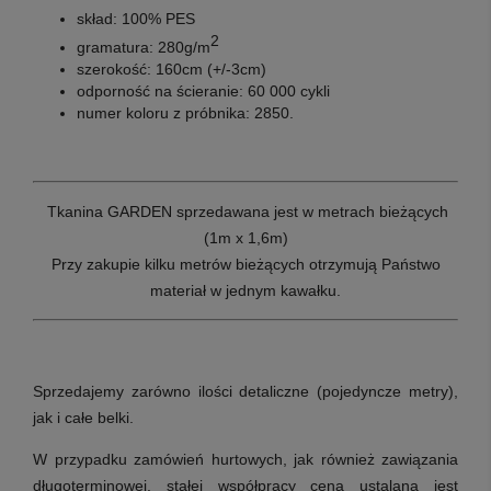
skład: 100% PES
2
gramatura: 280g/m
szerokość: 160cm (+/-3cm)
odporność na ścieranie: 60 000 cykli
numer koloru z próbnika: 2850.
Tkanina GARDEN
sprzedawana jest w metrach bieżących
(1m x 1,6m)
Przy zakupie kilku metrów bieżących otrzymują Państwo
materiał w jednym kawałku.
Sprzedajemy zarówno ilości detaliczne (pojedyncze metry),
jak i całe belki.
W przypadku zamówień hurtowych, jak również zawiązania
długoterminowej, stałej współpracy cena ustalana jest