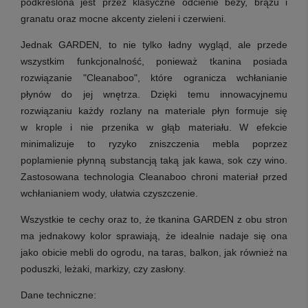
podkreślona jest przez klasyczne odcienie beży, brązu i
granatu oraz mocne akcenty zieleni i czerwieni.
Jednak GARDEN, to nie tylko ładny wygląd, ale przede
wszystkim funkcjonalność, ponieważ tkanina posiada
rozwiązanie "Cleanaboo", które ogranicza wchłanianie
płynów do jej wnętrza. Dzięki temu innowacyjnemu
rozwiązaniu każdy rozlany na materiale płyn formuje się
w krople i nie przenika w głąb materiału. W efekcie
minimalizuje to ryzyko zniszczenia mebla poprzez
poplamienie płynną substancją taką jak kawa, sok czy wino.
Zastosowana technologia Cleanaboo chroni materiał przed
wchłanianiem wody, ułatwia czyszczenie.
Wszystkie te cechy oraz to, że tkanina GARDEN z obu stron
ma jednakowy kolor sprawiają, że idealnie nadaje się ona
jako obicie mebli do ogrodu, na taras, balkon, jak również na
poduszki, leżaki, markizy, czy zasłony.
Dane techniczne: