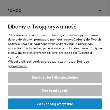
POMOC
MOJE KONTO
Dbamy o Twoją prywatność
PŁATNOŚCI I DOSTAWA
Pliki cookies i pokrewne im technologie umożliwiają poprawne
działanie strony i pomagają nam dostosować ofertę do Twoich
MAPA STRONY
potrzeb. Możesz zaakceptować wykorzystanie przez nas
wszystkich tych plików i przejść do sklepu lub dostosować użycie
plików do swoich preferencji, wybierając opcję "Dostosuj
INFORMACJE
zgody".
Więcej o plikach cookies przeczytasz w naszej Polityce
prywatności.
Zaakceptuj tylko niezbędne
Hurtownia materiałów tapicerskich Adrian
| ul. Chorzowska
50e, 44-100 Gliwice, woj. śląskie | E-mail:
Dostosuj zgody
biuro@materialytapicerskie.com.pl
Tel.:
534 608 624
| NIP:
6312703341
Zaakceptuj wszystkie