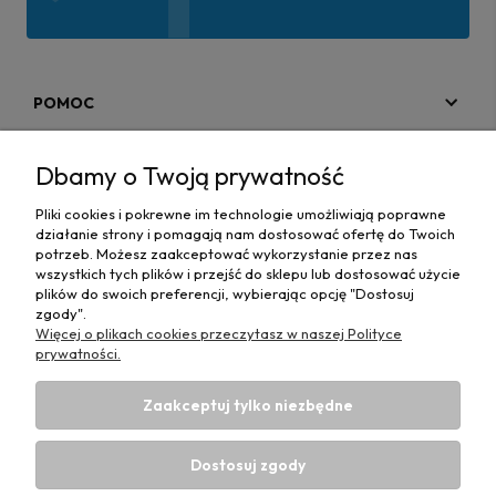
POMOC
MOJE KONTO
Dbamy o Twoją prywatność
PŁATNOŚCI I DOSTAWA
Pliki cookies i pokrewne im technologie umożliwiają poprawne
działanie strony i pomagają nam dostosować ofertę do Twoich
MAPA STRONY
potrzeb. Możesz zaakceptować wykorzystanie przez nas
wszystkich tych plików i przejść do sklepu lub dostosować użycie
plików do swoich preferencji, wybierając opcję "Dostosuj
INFORMACJE
zgody".
Więcej o plikach cookies przeczytasz w naszej Polityce
prywatności.
Zaakceptuj tylko niezbędne
Hurtownia materiałów tapicerskich Adrian
| ul. Chorzowska
50e, 44-100 Gliwice, woj. śląskie | E-mail:
Dostosuj zgody
biuro@materialytapicerskie.com.pl
Tel.:
534 608 624
| NIP: