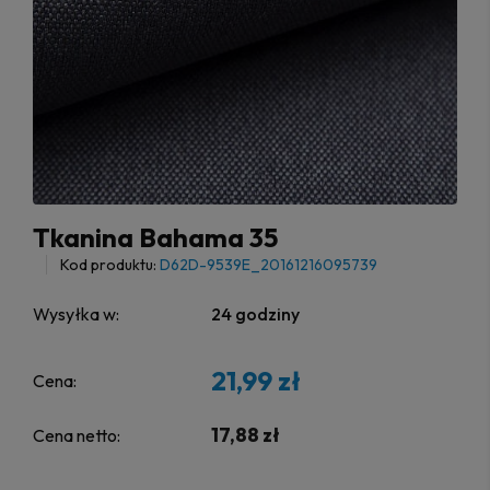
Tkanina Bahama 35
Kod produktu:
D62D-9539E_20161216095739
Wysyłka w:
24 godziny
21,99 zł
Cena:
17,88 zł
Cena netto: