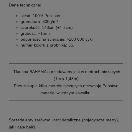
Dane techniczne:
skład: 100% Poliester
gramatura: 300g/m²
szerokość: 148cm (+/- 2cm)
grubość: ~1mm
odporność na ścieranie: >100 000 cykli
numer koloru z próbnika: 35.
T
kanina BAHAMA sprzedawany jest w metrach bieżących
(1m x 1,48m)
Przy zakupie kilku metrów bieżących otrzymują Państwo
materiał w jednym kawałku.
Sprzedajemy zarówno ilości detaliczne (pojedyncze metry),
jak i całe belki.