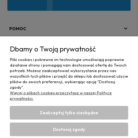
POMOC
MOJE KONTO
Dbamy o Twoją prywatność
PŁATNOŚCI I DOSTAWA
Pliki cookies i pokrewne im technologie umożliwiają poprawne
działanie strony i pomagają nam dostosować ofertę do Twoich
MAPA STRONY
potrzeb. Możesz zaakceptować wykorzystanie przez nas
wszystkich tych plików i przejść do sklepu lub dostosować użycie
plików do swoich preferencji, wybierając opcję "Dostosuj
INFORMACJE
zgody".
Więcej o plikach cookies przeczytasz w naszej Polityce
prywatności.
Zaakceptuj tylko niezbędne
Hurtownia materiałów tapicerskich Adrian
| ul. Chorzowska
50e, 44-100 Gliwice, woj. śląskie | E-mail:
Dostosuj zgody
biuro@materialytapicerskie.com.pl
Tel.:
534 608 624
| NIP: