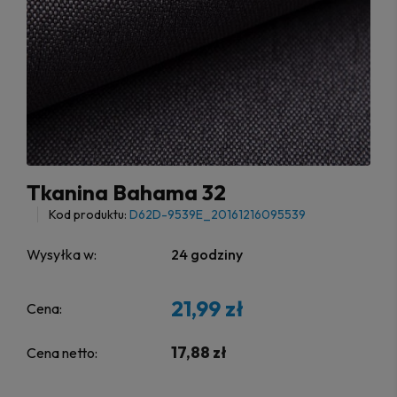
Tkanina Bahama 32
Kod produktu:
D62D-9539E_20161216095539
Wysyłka w:
24 godziny
21,99 zł
Cena:
17,88 zł
Cena netto: