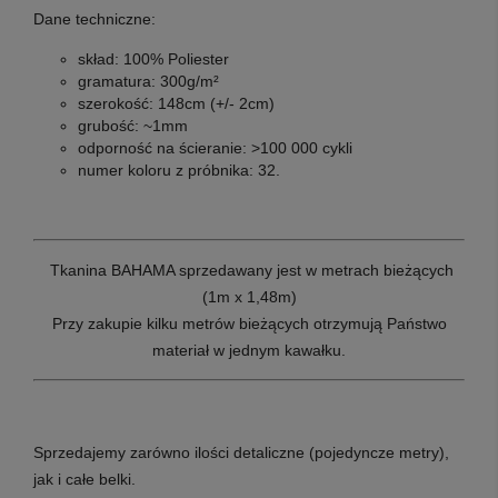
Dane techniczne:
skład: 100% Poliester
gramatura: 300g/m²
szerokość: 148cm (+/- 2cm)
grubość: ~1mm
odporność na ścieranie: >100 000 cykli
numer koloru z próbnika: 32.
T
kanina BAHAMA sprzedawany jest w metrach bieżących
(1m x 1,48m)
Przy zakupie kilku metrów bieżących otrzymują Państwo
materiał w jednym kawałku.
Sprzedajemy zarówno ilości detaliczne (pojedyncze metry),
jak i całe belki.