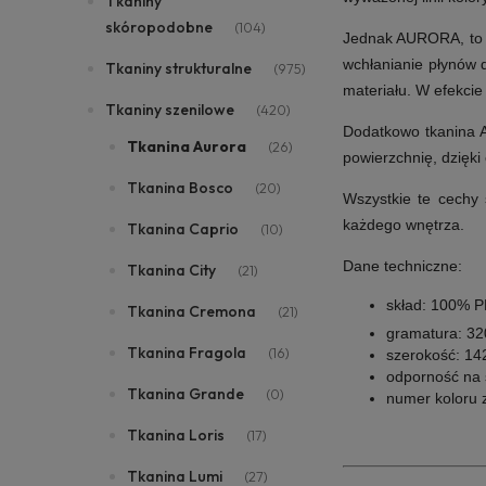
Tkaniny
skóropodobne
(104)
Jednak AURORA, to n
wchłanianie płynów d
Tkaniny strukturalne
(975)
materiału. W efekcie
Tkaniny szenilowe
(420)
Dodatkowo tkanina 
Tkanina Aurora
(26)
powierzchnię, dzięki 
Tkanina Bosco
(20)
Wszystkie te cechy 
każdego wnętrza.
Tkanina Caprio
(10)
Dane techniczne:
Tkanina City
(21)
skład: 100% 
Tkanina Cremona
(21)
gramatura: 3
Tkanina Fragola
(16)
szerokość: 14
odporność na ś
Tkanina Grande
(0)
numer koloru 
Tkanina Loris
(17)
Tkanina Lumi
(27)