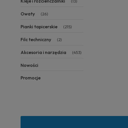
Kleje i rozcieńczalniki
(13)
Owaty
(26)
Pianki tapicerskie
(215)
Filc techniczny
(2)
Akcesoria i narzędzia
(453)
Nowości
Promocje