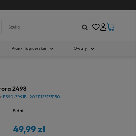
Pianki tapicerskie
Owaty
rora 2498
u:
F590-3991B_20211125135150
5 dni
49,99 zł