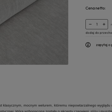
Cena netto:
dodaj do przecho
zapytaj o
 klasycznym, mocnym welurem, któremu niepowtarzalnego wyglądu nad
rystycznej, która wzbogacona została o akcenty czerwieni, różu i muszta