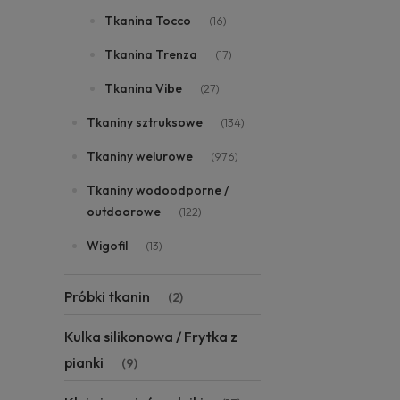
Tkanina Tocco
(16)
Tkanina Trenza
(17)
Tkanina Vibe
(27)
Tkaniny sztruksowe
(134)
Tkaniny welurowe
(976)
Tkaniny wodoodporne /
outdoorowe
(122)
Wigofil
(13)
Próbki tkanin
(2)
Kulka silikonowa / Frytka z
pianki
(9)