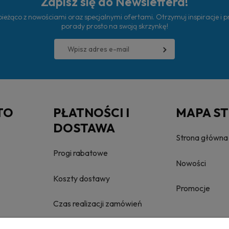
Zapisz się do Newslettera!
ieżąco z nowościami oraz specjalnymi ofertami. Otrzymuj inspiracje i 
porady prosto na swoją skrzynkę!
TO
PŁATNOŚCI I
MAPA S
DOSTAWA
Strona główna
Progi rabatowe
Nowości
Koszty dostawy
Promocje
Czas realizacji zamówień