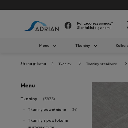
Potrzebujesz pomocy?
Skontaktuj się z nami!
Menu
Tkaniny
Kulka 
Strona główna
Tkaniny
Tkaniny szenilowe
Menu
Tkaniny
(3835)
Tkaniny bawełniane
(14)
Tkaniny z powłokami
ułatwiającymi