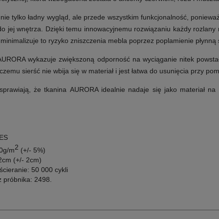
ie tylko ładny wygląd, ale przede wszystkim funkcjonalność, ponieważ
o jej wnętrza. Dzięki temu innowacyjnemu rozwiązaniu każdy rozlany na
 minimalizuje to ryzyko zniszczenia mebla poprzez poplamienie płynną 
AURORA wykazuje zwiększoną odporność na wyciąganie nitek powstałe
czemu sierść nie wbija się w materiał i jest łatwa do usunięcia przy pom
sprawiają, że tkanina AURORA idealnie nadaje się jako materiał na o
PES
2
20g/m
(+/- 5%)
2cm (+/- 2cm)
cieranie: 50 000 cykli
z próbnika: 2498.