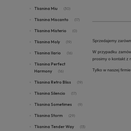
Tkanina Miu
(30)
Tkanina Miscanto
(17)
Tkanina Misterio
(0)
Sprzedajemy zarówno i
Tkanina Moly
(19)
W przypadku zamówie
Tkanina Ilario
(16)
prosimy o kontakt z
Tkanina Perfect
Tylko w naszej firmi
Harmony
(16)
Tkanina Retro Bliss
(19)
Tkanina Silencio
(17)
Tkanina Sometimes
(9)
Tkanina Storm
(29)
Tkanina Tender Way
(13)