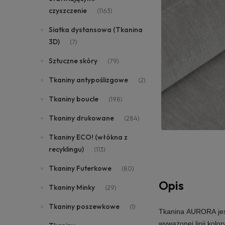
czyszczenie
(1163)
Siatka dystansowa (Tkanina
3D)
(7)
Sztuczne skóry
(79)
Tkaniny antypoślizgowe
(2)
Tkaniny boucle
(198)
Tkaniny drukowane
(284)
Tkaniny ECO! (włókna z
recyklingu)
(113)
Tkaniny Futerkowe
(80)
Opis
Tkaniny Minky
(29)
Tkaniny poszewkowe
(1)
Tkanina AURORA jest
wyważonej linii kolo