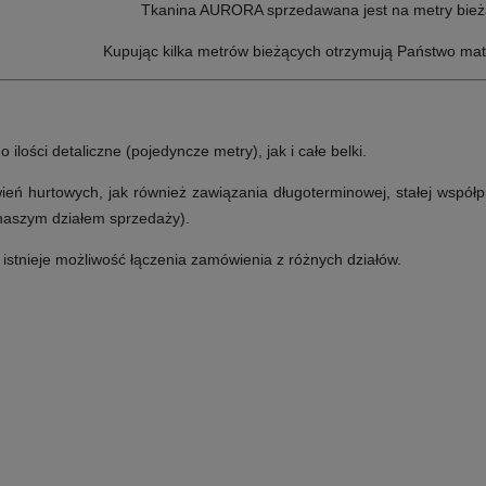
Tkanina AURORA sprzedawana jest na metry bież
Kupując kilka metrów bieżących otrzymują Państwo mat
lości detaliczne (pojedyncze metry), jak i całe belki.
ń hurtowych, jak również zawiązania długoterminowej, stałej współp
 naszym działem sprzedaży).
e istnieje możliwość łączenia zamówienia z różnych działów.