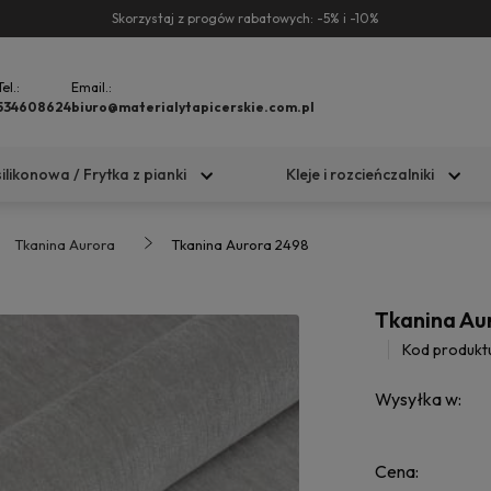
Skorzystaj z progów rabatowych: -5% i -10%
Tel.:
Email.:
534608624
biuro@materialytapicerskie.com.pl
silikonowa / Frytka z pianki
Kleje i rozcieńczalniki
Tkanina Aurora
Tkanina Aurora 2498
Tkanina Au
Kod produkt
Wysyłka w:
Cena: