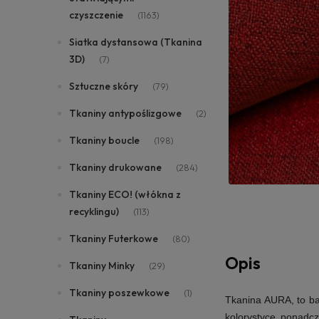
czyszczenie
(1163)
Siatka dystansowa (Tkanina
3D)
(7)
Sztuczne skóry
(79)
Tkaniny antypoślizgowe
(2)
Tkaniny boucle
(198)
Tkaniny drukowane
(284)
Tkaniny ECO! (włókna z
recyklingu)
(113)
Tkaniny Futerkowe
(80)
Opis
Tkaniny Minky
(29)
Tkaniny poszewkowe
(1)
Tkanina AURA
,
to b
kolorystyce ponadcz