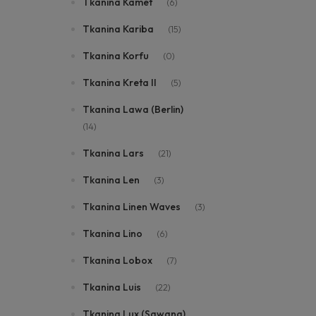
Tkanina Kamet
(6)
Tkanina Kariba
(15)
Tkanina Korfu
(0)
Tkanina Kreta II
(5)
Tkanina Lawa (Berlin)
(14)
Tkanina Lars
(21)
Tkanina Len
(3)
Tkanina Linen Waves
(3)
Tkanina Lino
(6)
Tkanina Lobox
(7)
Tkanina Luis
(22)
Tkanina Lux (Sawana)