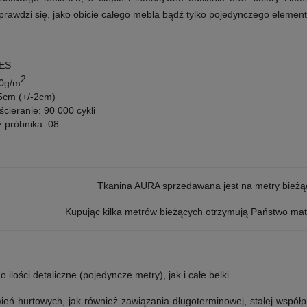
rawdzi się, jako obicie całego mebla bądź tylko pojedynczego element
ES
2
0g/m
cm (+/-2cm)
ścieranie:
90 000 cykli
z próbnika:
08.
Tkanina AURA sprzedawana jest na metry bieżą
Kupując kilka metrów bieżących otrzymują Państwo mat
lości detaliczne (pojedyncze metry), jak i całe belki.
ń hurtowych, jak również zawiązania długoterminowej, stałej współp