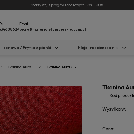
Skorzystaj z progów rabatowych: -5% i -10%
Tel.:
Email.:
534608624
biuro@materialytapicerskie.com.pl
silikonowa / Frytka z pianki
Kleje i rozcieńczalniki
Tkanina Aura
Tkanina Aura 08
Tkanina Au
Kod produkt
Wysyłka w:
Cena: