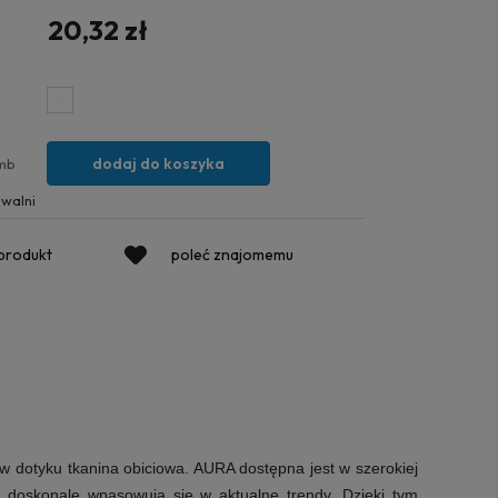
20,32 zł
dodaj do koszyka
mb
walni
 produkt
poleć znajomemu
w dotyku tkanina obiciowa. AURA dostępna jest w szerokiej
i doskonale wpasowują się w aktualne trendy. Dzięki tym