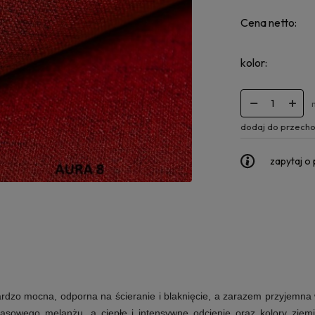
Cena netto:
kolor:
dodaj do przecho
zapytaj o
ardzo mocna, odporna na ścieranie i blaknięcie, a zarazem przyjemna 
asowego melanżu, a ciepłe i intensywne odcienie oraz kolory ziem