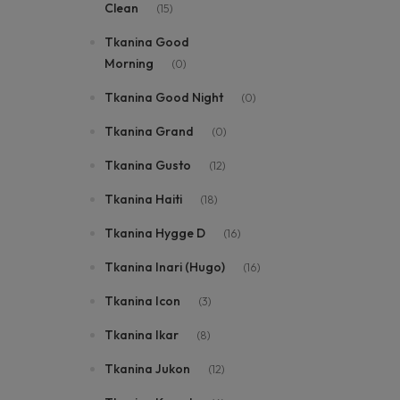
Clean
(15)
Tkanina Good
Morning
(0)
Tkanina Good Night
(0)
Tkanina Grand
(0)
Tkanina Gusto
(12)
Tkanina Haiti
(18)
Tkanina Hygge D
(16)
Tkanina Inari (Hugo)
(16)
Tkanina Icon
(3)
Tkanina Ikar
(8)
Tkanina Jukon
(12)