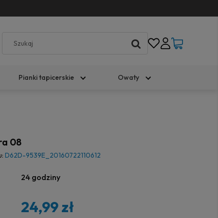
Pianki tapicerskie
Owaty
ra 08
u:
D62D-9539E_20160722110612
24 godziny
24,99 zł