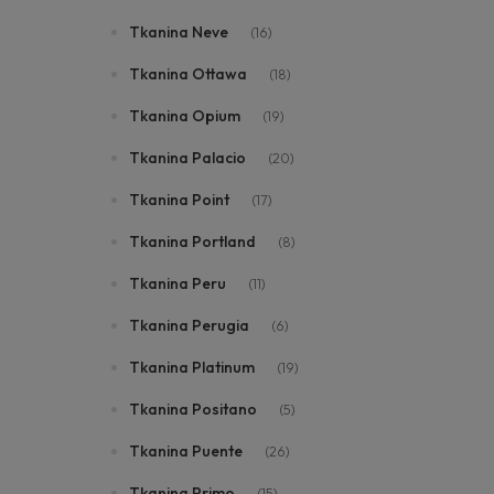
Tkanina Neve
(16)
Tkanina Ottawa
(18)
Tkanina Opium
(19)
Tkanina Palacio
(20)
Tkanina Point
(17)
Tkanina Portland
(8)
Tkanina Peru
(11)
Tkanina Perugia
(6)
Tkanina Platinum
(19)
Tkanina Positano
(5)
Tkanina Puente
(26)
Tkanina Primo
(15)