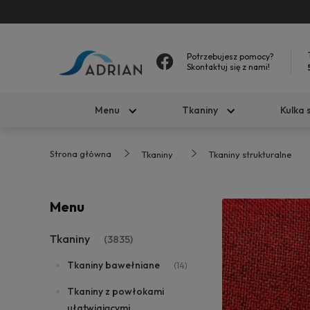
Potrzebujesz pomocy?
Skontaktuj się z nami!
Menu
Tkaniny
Kulka 
Strona główna
Tkaniny
Tkaniny strukturalne
Menu
Tkaniny
(3835)
Tkaniny bawełniane
(14)
Tkaniny z powłokami
ułatwiającymi