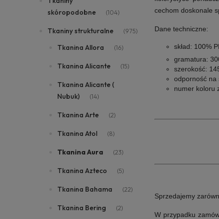
Tkaniny
cechom doskonale sp
skóropodobne
(104)
Dane techniczne:
Tkaniny strukturalne
(975)
skład:
100% P
Tkanina Allora
(16)
gramatura:
30
Tkanina Alicante
(15)
szerokość:
145
odporność na 
Tkanina Alicante (
numer koloru 
Nubuk)
(14)
Tkanina Arte
(2)
Tkanina Atol
(8)
Tkanina Aura
(23)
Tkanina Azteco
(5)
Tkanina Bahama
(22)
Sprzedajemy zarówno i
Tkanina Bering
(2)
W przypadku zamówie