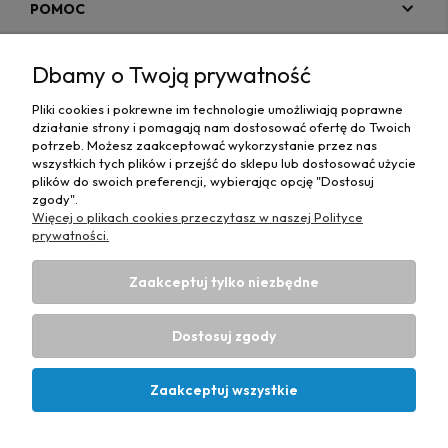
POMOC
MOJE KONTO
Dbamy o Twoją prywatność
PŁATNOŚCI I DOSTAWA
Pliki cookies i pokrewne im technologie umożliwiają poprawne
działanie strony i pomagają nam dostosować ofertę do Twoich
MAPA STRONY
potrzeb. Możesz zaakceptować wykorzystanie przez nas
wszystkich tych plików i przejść do sklepu lub dostosować użycie
plików do swoich preferencji, wybierając opcję "Dostosuj
INFORMACJE
zgody".
Więcej o plikach cookies przeczytasz w naszej Polityce
prywatności.
Zaakceptuj tylko niezbędne
Hurtownia materiałów tapicerskich Adrian
| ul. Chorzowska
50e, 44-100 Gliwice, woj. śląskie | E-mail:
Dostosuj zgody
biuro@materialytapicerskie.com.pl
Tel.:
534 608 624
| NIP:
6312703341
Zaakceptuj wszystkie
Projekt i wykonanie:
Ecommercy.pl