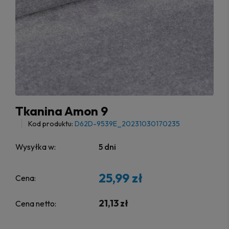
Tkanina Amon 9
Kod produktu:
D62D-9539E_20231030170235
Wysyłka w:
5 dni
25,99 zł
Cena:
21,13 zł
Cena netto: