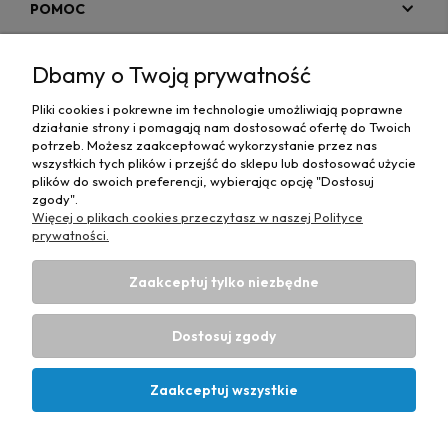
POMOC
MOJE KONTO
Dbamy o Twoją prywatność
PŁATNOŚCI I DOSTAWA
Pliki cookies i pokrewne im technologie umożliwiają poprawne
działanie strony i pomagają nam dostosować ofertę do Twoich
MAPA STRONY
potrzeb. Możesz zaakceptować wykorzystanie przez nas
wszystkich tych plików i przejść do sklepu lub dostosować użycie
plików do swoich preferencji, wybierając opcję "Dostosuj
INFORMACJE
zgody".
Więcej o plikach cookies przeczytasz w naszej Polityce
prywatności.
Zaakceptuj tylko niezbędne
Hurtownia materiałów tapicerskich Adrian
| ul. Chorzowska
50e, 44-100 Gliwice, woj. śląskie | E-mail:
Dostosuj zgody
biuro@materialytapicerskie.com.pl
Tel.:
534 608 624
| NIP:
6312703341
Zaakceptuj wszystkie
Projekt i wykonanie:
Ecommercy.pl