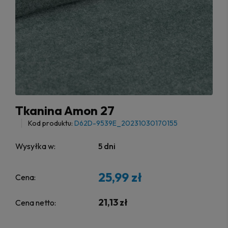
Tkanina Amon 27
Kod produktu:
D62D-9539E_20231030170155
Wysyłka w:
5 dni
25,99 zł
Cena:
21,13 zł
Cena netto: