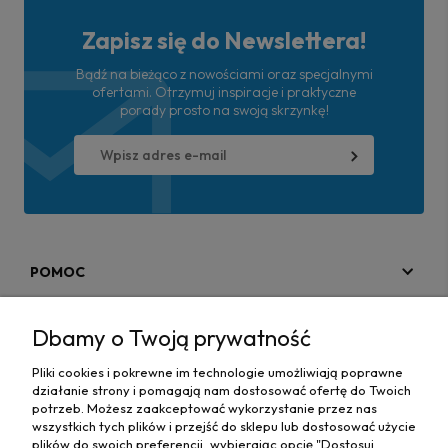
Zapisz się do Newslettera!
Bądź na bieżąco z nowościami oraz specjalnymi
ofertami. Otrzymuj inspiracje i praktyczne
porady prosto na swoją skrzynkę!
POMOC
MOJE KONTO
Dbamy o Twoją prywatność
PŁATNOŚCI I DOSTAWA
Pliki cookies i pokrewne im technologie umożliwiają poprawne
działanie strony i pomagają nam dostosować ofertę do Twoich
MAPA STRONY
potrzeb. Możesz zaakceptować wykorzystanie przez nas
wszystkich tych plików i przejść do sklepu lub dostosować użycie
plików do swoich preferencji, wybierając opcję "Dostosuj