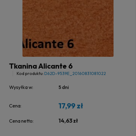
Tkanina Alicante 6
Kod produktu:
D62D-9539E_20160831081022
Wysyłka w:
5 dni
17,99 zł
Cena:
14,63 zł
Cena netto: