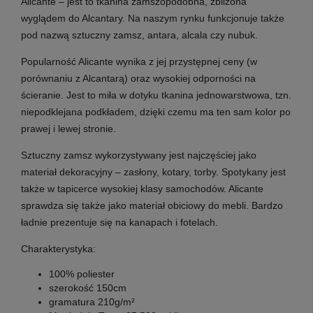
Alicante – jest to tkanina zamszopodobna, zbliżona
wyglądem do Alcantary. Na naszym rynku funkcjonuje także
pod nazwą sztuczny zamsz, antara, alcala czy nubuk.
Popularność Alicante wynika z jej przystępnej ceny (w
porównaniu z Alcantarą) oraz wysokiej odporności na
ścieranie. Jest to miła w dotyku tkanina jednowarstwowa, tzn.
niepodklejana podkładem, dzięki czemu ma ten sam kolor po
prawej i lewej stronie.
Sztuczny zamsz wykorzystywany jest najczęściej jako
materiał dekoracyjny – zasłony, kotary, torby. Spotykany jest
także w tapicerce wysokiej klasy samochodów. Alicante
sprawdza się także jako materiał obiciowy do mebli. Bardzo
ładnie prezentuje się na kanapach i fotelach.
Charakterystyka:
100% poliester
szerokość 150cm
gramatura 210g/m²