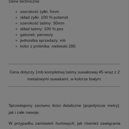
Dane techniczne:
s
zerokość żyłki:
5mm
skład żyłki:
100 % polamid
szerokość taśmy:
30mm
skład taśmy:
100 % pes
gatunek:
pierwszy
jednostka sprzedaży:
mb
kolor z próbnika:
niebieski 280.
Cena dotyczy 1mb kompletnej taśmy suwakowej #5 wraz z 2
metalowymi suwakami, w kolorze białym
.
Sprzedajemy zarówno ilości detaliczne (pojedyncze metry),
jak i całe nawoje.
W przypadku zamówień hurtowych, jak również zawiązania