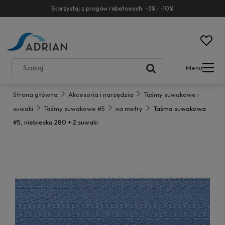
Skorzystaj z progów rabatowych: -5% i -10%
Menu
Strona główna
Akcesoria i narzędzia
Taśmy suwakowe i
suwaki
Taśmy suwakowe #5
na metry
Taśma suwakowa
#5, niebieska 280 + 2 suwaki