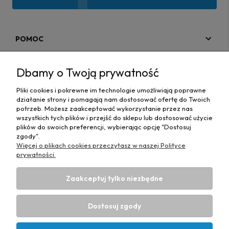
POMOC
MOJE KONTO
Dbamy o Twoją prywatność
PŁATNOŚCI I DOSTAWA
Pliki cookies i pokrewne im technologie umożliwiają poprawne
działanie strony i pomagają nam dostosować ofertę do Twoich
MAPA STRONY
potrzeb. Możesz zaakceptować wykorzystanie przez nas
wszystkich tych plików i przejść do sklepu lub dostosować użycie
plików do swoich preferencji, wybierając opcję "Dostosuj
INFORMACJE
zgody".
Więcej o plikach cookies przeczytasz w naszej Polityce
prywatności.
Zaakceptuj tylko niezbędne
Hurtownia materiałów tapicerskich Adrian
| ul. Chorzowska
50e, 44-100 Gliwice, woj. śląskie | E-mail:
Dostosuj zgody
biuro@materialytapicerskie.com.pl
Tel.:
534 608 624
| NIP:
6312703341