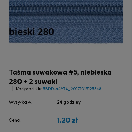
Taśma suwakowa #5, niebieska
280 + 2 suwaki
Kod produktu:
5BDD-4497A_20171013125848
Wysyłka w:
24 godziny
1,20 zł
Cena: