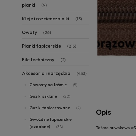
pianki
(9)
Kleje i rozcieńczalniki
(13)
Owaty
(26)
Pianki tapicerskie
(215)
Filc techniczny
(2)
Akcesoria i narzędzia
(453)
Chwosty na taśmie
(5)
Guziki szklane
(20)
Guziki tapicerowane
(2)
Opis
Gwoździe tapicerskie
(ozdobne)
(38)
Taśma suwakowa #5