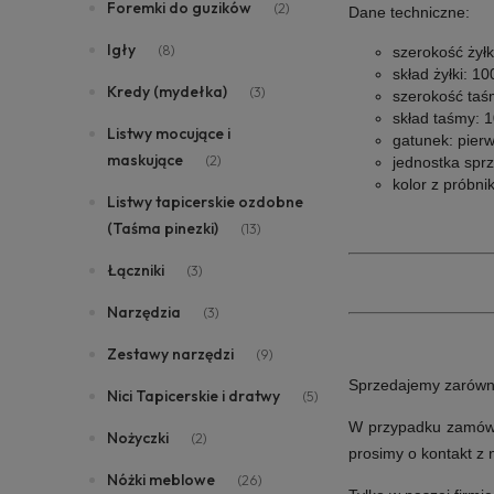
Foremki do guzików
(2)
Dane techniczne:
Igły
(8)
s
zerokość żyłk
skład żyłki:
10
Kredy (mydełka)
(3)
szerokość ta
skład taśmy:
1
Listwy mocujące i
gatunek:
pierw
maskujące
(2)
jednostka spr
kolor z próbni
Listwy tapicerskie ozdobne
(Taśma pinezki)
(13)
Łączniki
(3)
Narzędzia
(3)
Zestawy narzędzi
(9)
Sprzedajemy zarówno 
Nici Tapicerskie i dratwy
(5)
W przypadku zamówie
Nożyczki
(2)
prosimy o kontakt z
Nóżki meblowe
(26)