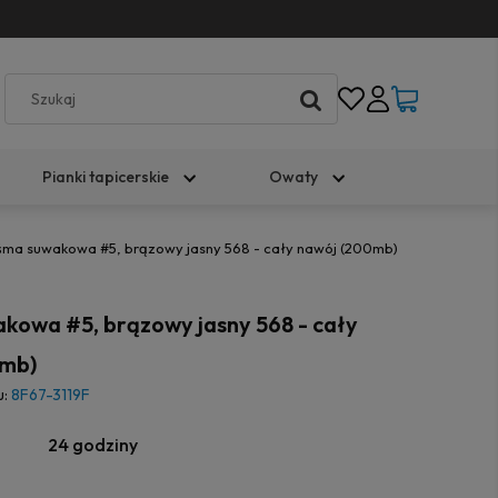
Pianki tapicerskie
Owaty
śma suwakowa #5, brązowy jasny 568 - cały nawój (200mb)
kowa #5, brązowy jasny 568 - cały
0mb)
u:
8F67-3119F
24 godziny