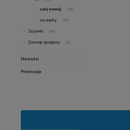
cały nawój
(28)
na metry
(30)
Zszywki
(14)
Zaczep sprężyny
(2)
Nowości
Promocje