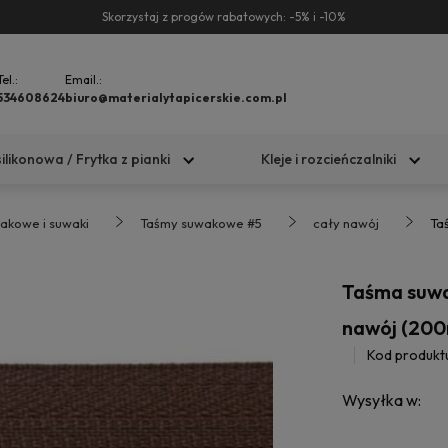
Skorzystaj z progów rabatowych: -5% i -10%
Tel.:
Email.:
534608624
biuro@materialytapicerskie.com.pl
silikonowa / Frytka z pianki
Kleje i rozcieńczalniki
akowe i suwaki
Taśmy suwakowe #5
cały nawój
Ta
Taśma suwa
nawój (20
Kod produkt
Wysyłka w: