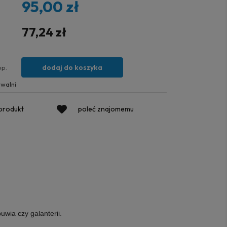
95,00 zł
77,24 zł
dodaj do koszyka
op.
walni
 produkt
poleć znajomemu
uwia czy galanterii.