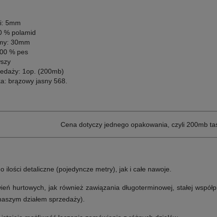
i:
5mm
0 % polamid
śmy:
30mm
00 % pes
szy
zedaży:
1op. (200mb)
ka:
brązowy jasny 568.
Cena dotyczy
jednego opakowania
, czyli 200mb t
ilości detaliczne (pojedyncze metry), jak i całe nawoje.
ń hurtowych, jak również zawiązania długoterminowej, stałej współp
 naszym działem sprzedaży).