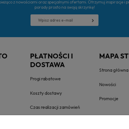
ieżąco z nowościami oraz specjalnymi ofertami. Otrzymuj inspiracje i 
porady prosto na swoją skrzynkę!
TO
PŁATNOŚCI I
MAPA S
DOSTAWA
Strona główna
Progi rabatowe
Nowości
Koszty dostawy
Promocje
Czas realizacji zamówień