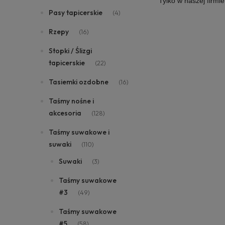
Tylko w naszej firmi
Pasy tapicerskie
(4)
Rzepy
(16)
Stopki / Ślizgi
tapicerskie
(22)
Tasiemki ozdobne
(16)
Taśmy nośne i
akcesoria
(128)
Taśmy suwakowe i
suwaki
(110)
Suwaki
(3)
Taśmy suwakowe
#3
(49)
Taśmy suwakowe
#5
(58)