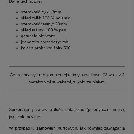
Dane techniczne:
s
zerokość żyłki:
3mm
skład żyłki:
100 % polamid
szerokość taśmy:
28mm
skład taśmy:
100 % pes
gatunek:
pierwszy
jednostka sprzedaży:
mb
kolor z próbnika:
żółty 506.
Cena dotyczy 1mb kompletnej taśmy suwakowej #3 wraz z 2
metalowymi suwakami, w kolorze białym
.
Sprzedajemy zarówno ilości detaliczne (pojedyncze metry),
jak i całe nawoje.
W przypadku zamówień hurtowych, jak również zawiązania