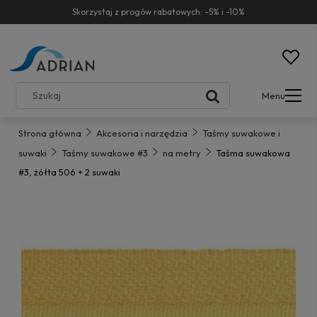
Skorzystaj z progów rabatowych: -5% i -10%
Menu
Strona główna
Akcesoria i narzędzia
Taśmy suwakowe i
suwaki
Taśmy suwakowe #3
na metry
Taśma suwakowa
#3, żółta 506 + 2 suwaki