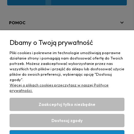
POMOC
MOJE KONTO
Dbamy o Twoją prywatność
PŁATNOŚCI I DOSTAWA
Pliki cookies i pokrewne im technologie umożliwiają poprawne
działanie strony i pomagają nam dostosować ofertę do Twoich
MAPA STRONY
potrzeb. Możesz zaakceptować wykorzystanie przez nas
wszystkich tych plików i przejść do sklepu lub dostosować użycie
plików do swoich preferencji, wybierając opcję "Dostosuj
INFORMACJE
zgody".
Więcej o plikach cookies przeczytasz w naszej Polityce
prywatności.
Zaakceptuj tylko niezbędne
Hurtownia materiałów tapicerskich Adrian
| ul. Chorzowska
50e, 44-100 Gliwice, woj. śląskie | E-mail:
Dostosuj zgody
biuro@materialytapicerskie.com.pl
Tel.:
534 608 624
| NIP:
6312703341