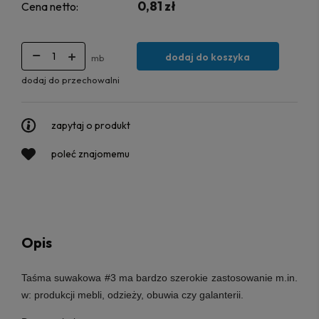
0,81 zł
Cena netto:
dodaj do koszyka
mb
dodaj do przechowalni
zapytaj o produkt
poleć znajomemu
Opis
Taśma suwakowa #3
ma bardzo szerokie zastosowanie m.in.
w: produkcji mebli, odzieży, obuwia czy galanterii.