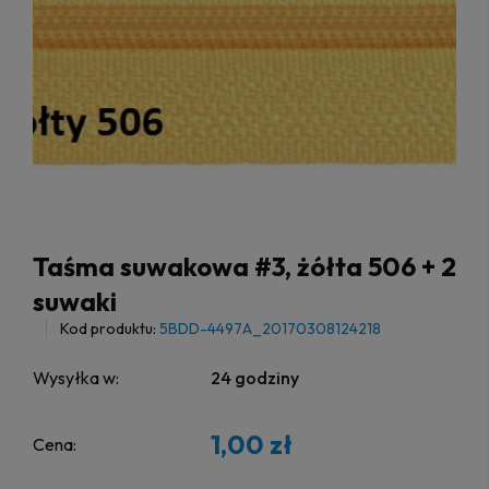
Taśma suwakowa #3, żółta 506 + 2
suwaki
Kod produktu:
5BDD-4497A_20170308124218
Wysyłka w:
24 godziny
1,00 zł
Cena: