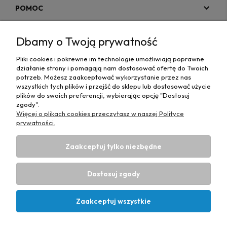
POMOC
MOJE KONTO
Dbamy o Twoją prywatność
PŁATNOŚCI I DOSTAWA
Pliki cookies i pokrewne im technologie umożliwiają poprawne
działanie strony i pomagają nam dostosować ofertę do Twoich
MAPA STRONY
potrzeb. Możesz zaakceptować wykorzystanie przez nas
wszystkich tych plików i przejść do sklepu lub dostosować użycie
plików do swoich preferencji, wybierając opcję "Dostosuj
INFORMACJE
zgody".
Więcej o plikach cookies przeczytasz w naszej Polityce
prywatności.
Zaakceptuj tylko niezbędne
Hurtownia materiałów tapicerskich Adrian
| ul. Chorzowska
50e, 44-100 Gliwice, woj. śląskie | E-mail:
Dostosuj zgody
biuro@materialytapicerskie.com.pl
Tel.:
534 608 624
| NIP:
6312703341
Zaakceptuj wszystkie
Projekt i wykonanie:
Ecommercy.pl