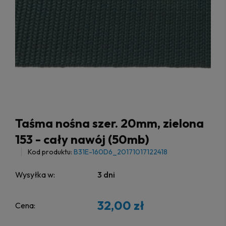
Taśma nośna szer. 20mm, zielona
153 - cały nawój (50mb)
Kod produktu:
B31E-160D6_20171017122418
Wysyłka w:
3 dni
32,00 zł
Cena: