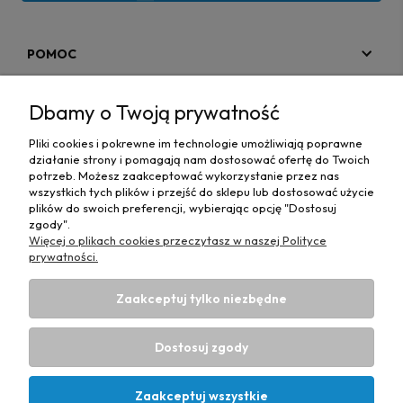
POMOC
MOJE KONTO
Dbamy o Twoją prywatność
PŁATNOŚCI I DOSTAWA
Pliki cookies i pokrewne im technologie umożliwiają poprawne
działanie strony i pomagają nam dostosować ofertę do Twoich
MAPA STRONY
potrzeb. Możesz zaakceptować wykorzystanie przez nas
wszystkich tych plików i przejść do sklepu lub dostosować użycie
plików do swoich preferencji, wybierając opcję "Dostosuj
INFORMACJE
zgody".
Więcej o plikach cookies przeczytasz w naszej Polityce
prywatności.
Zaakceptuj tylko niezbędne
Hurtownia materiałów tapicerskich Adrian
| ul. Chorzowska
50e, 44-100 Gliwice, woj. śląskie | E-mail:
Dostosuj zgody
biuro@materialytapicerskie.com.pl
Tel.:
534 608 624
| NIP:
6312703341
Zaakceptuj wszystkie