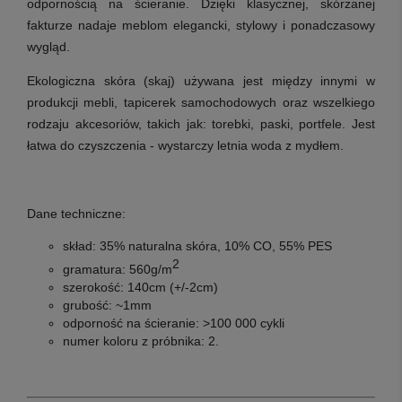
odpornością na ścieranie. Dzięki klasycznej, skórzanej
fakturze nadaje meblom elegancki, stylowy i ponadczasowy
wygląd.
Ekologiczna skóra (skaj) używana jest między innymi w
produkcji mebli, tapicerek samochodowych oraz wszelkiego
rodzaju akcesoriów, takich jak: torebki, paski, portfele. Jest
łatwa do czyszczenia - wystarczy letnia woda z mydłem.
Dane techniczne:
skład:
35% naturalna skóra, 10% CO, 55% PES
2
gramatura: 560g/m
szerokość: 140cm (+/-2cm)
grubość: ~1mm
odporność na ścieranie: >100 000 cykli
numer koloru z próbnika: 2.