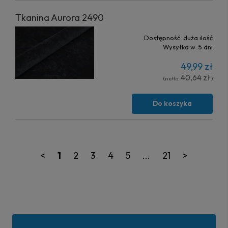
Tkanina Aurora 2490
Dostępność:
duża ilość
Wysyłka w:
5 dni
49,99 zł
40,64 zł
(netto:
)
Do koszyka
<
1
2
3
4
5
...
21
>