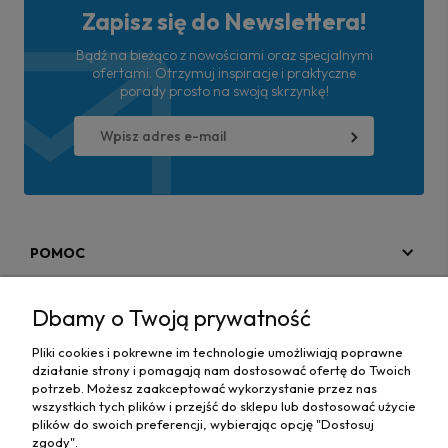
Zapisz się do Newslettera!
Bądź na bieżąco z nowościami oraz specjalnymi
ofertami. Otrzymuj inspiracje i praktyczne
porady prosto na swoją skrzynkę!
POMOC
MOJE KONTO
Dbamy o Twoją prywatność
PŁATNOŚCI I DOSTAWA
Pliki cookies i pokrewne im technologie umożliwiają poprawne
działanie strony i pomagają nam dostosować ofertę do Twoich
MAPA STRONY
potrzeb. Możesz zaakceptować wykorzystanie przez nas
wszystkich tych plików i przejść do sklepu lub dostosować użycie
plików do swoich preferencji, wybierając opcję "Dostosuj
INFORMACJE
zgody".