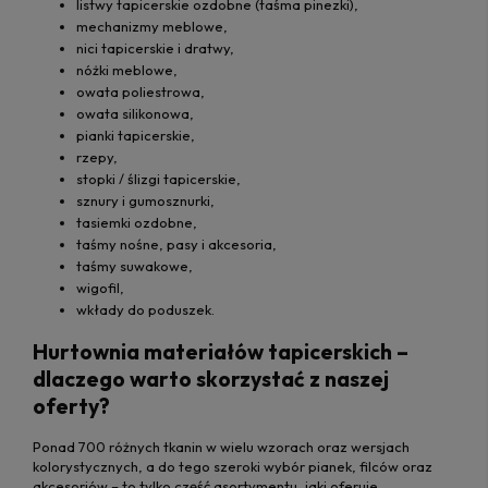
listwy tapicerskie ozdobne (taśma pinezki),
mechanizmy meblowe,
nici tapicerskie i dratwy,
nóżki meblowe,
owata poliestrowa,
owata silikonowa,
pianki tapicerskie,
rzepy,
stopki / ślizgi tapicerskie,
sznury i gumosznurki,
tasiemki ozdobne,
taśmy nośne, pasy i akcesoria,
taśmy suwakowe,
wigofil,
wkłady do poduszek.
Hurtownia materiałów tapicerskich –
dlaczego warto skorzystać z naszej
oferty?
Ponad 700 różnych tkanin w wielu wzorach oraz wersjach
kolorystycznych, a do tego szeroki wybór pianek, filców oraz
akcesoriów – to tylko część asortymentu, jaki oferuje