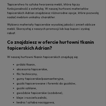
Tapicerstwo to sztuka tworzenia mebli, która łączy
funkcjonalność z estetyką. W naszej hurtowni materiałów
tapicerskich Adrian znajdziesz różnorodne opcje, które pozwolą
nadać meblom unikalny charakter.
Wybierz materiały tapicerskie wysokiej jakości i zmień oblicze
mebli. Skorzystaj z naszych promocji lub kup kupon i zyskaj
rabat.
Co znajdziesz w ofercie hurtowni tkanin
tapicerskich Adrian?
W naszej hurtowni tkanin tapicerskich znajdują się:
próbki tkanin,
akcesoria tapicerskie,
filc techniczny,
gumy tapicerskie/pasmanteryjne,
guziki tapicerowane i foremki do guzików,
guziki szklane,
gwoździe tapicerskie (ozdobne),
kleje i rozcieńczalniki,
kedra / sztaba naciągowa,