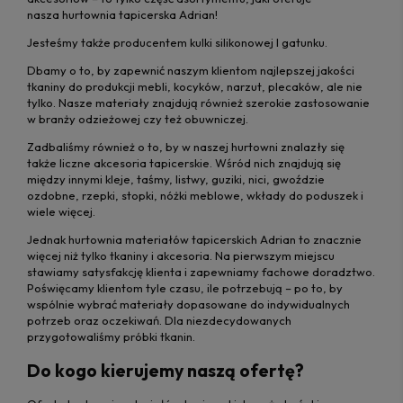
nasza hurtownia tapicerska Adrian!
Jesteśmy także producentem kulki silikonowej I gatunku.
Dbamy o to, by zapewnić naszym klientom najlepszej jakości
tkaniny do produkcji mebli, kocyków, narzut, plecaków, ale nie
tylko. Nasze materiały znajdują również szerokie zastosowanie
w branży odzieżowej czy też obuwniczej.
Zadbaliśmy również o to, by w naszej hurtowni znalazły się
także liczne akcesoria tapicerskie. Wśród nich znajdują się
między innymi kleje, taśmy, listwy, guziki, nici, gwoździe
ozdobne, rzepki, stopki, nóżki meblowe, wkłady do poduszek i
wiele więcej.
Jednak hurtownia materiałów tapicerskich Adrian to znacznie
więcej niż tylko tkaniny i akcesoria. Na pierwszym miejscu
stawiamy satysfakcję klienta i zapewniamy fachowe doradztwo.
Poświęcamy klientom tyle czasu, ile potrzebują – po to, by
wspólnie wybrać materiały dopasowane do indywidualnych
potrzeb oraz oczekiwań. Dla niezdecydowanych
przygotowaliśmy próbki tkanin.
Do kogo kierujemy naszą ofertę?