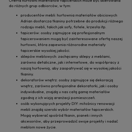
Oferta hurtowni materiałów tapicerskich może być skierowana
do różnych grup odbiorców, w tym:
producentów mebli: hurtownia materiałów obiciowych
Adrian dostarcza tkaniny potrzebne do produkcji różnego
rodzaju mebli, takich jak sofy, fotele, krzesła itp.
tapicerów: osoby zajmujące się profesjonalnym
tapicerowaniem mogą być zainteresowane ofertą naszej
hurtowni, która zapewnia różnorodne materiały
tapicerskie wysokiej jakości.
sklepów meblowych: zachęcamy sklepy z meblami,
zarówno detaliczne, jak i internetowe, do współpracy z
naszą hurtownią, aby zaopatrywać się w wysokiej jakości
tkaniny.
dekoratorów wnętrz: osoby zajmujące się dekoracją
wnętrz, zarówno profesjonalne dekoratorki, jak i osoby
indywidualne, znajdą u nas całą gamę materiałów
zgodną z ich wizją aranżacji pomieszczeń.
osób wykonujących projekty DIY: miłośnicy renowacji
mebli znajdą szeroki wybór materiałów tapicerskich.
Mogą wybierać spośród tkanin, pianek i innych
akcesoriów, aby przeprowadzić swoje projekty i nadać
meblom nowe życie.