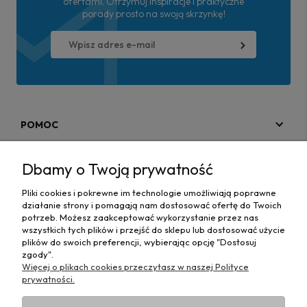
ofertami. Otrzymuj inspiracje i praktyczne
porady prosto na swoją skrzynkę!
POMOC
MOJE KONTO
Dbamy o Twoją prywatność
PŁATNOŚCI I DOSTAWA
Pliki cookies i pokrewne im technologie umożliwiają poprawne
działanie strony i pomagają nam dostosować ofertę do Twoich
MAPA STRONY
potrzeb. Możesz zaakceptować wykorzystanie przez nas
wszystkich tych plików i przejść do sklepu lub dostosować użycie
plików do swoich preferencji, wybierając opcję "Dostosuj
INFORMACJE
zgody".
Więcej o plikach cookies przeczytasz w naszej Polityce
prywatności.