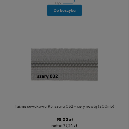
Op.
Do koszyka
Taśma suwakowa #5, szara 032 - cały nawój (200mb)
95,00 zł
netto:
77,24 zł