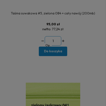
Taśma suwakowa #5, zielona 084 + cały nawój (200mb)
95,00 zł
netto:
77,24 zł
Op.
Do koszyka