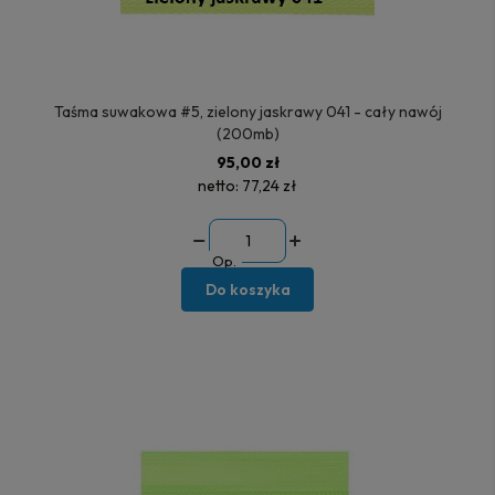
Taśma suwakowa #5, zielony jaskrawy 041 - cały nawój
(200mb)
95,00 zł
netto:
77,24 zł
Op.
Do koszyka