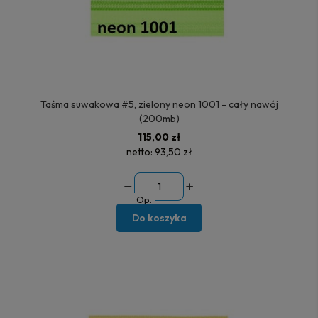
Taśma suwakowa #5, zielony neon 1001 - cały nawój
(200mb)
115,00 zł
netto:
93,50 zł
Op.
Do koszyka