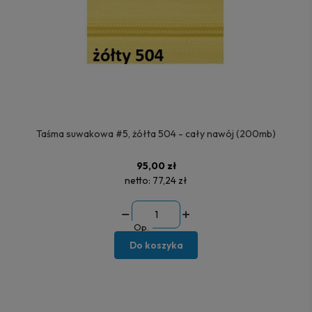
Taśma suwakowa #5, żółta 504 - cały nawój (200mb)
95,00 zł
netto:
77,24 zł
Op.
Do koszyka