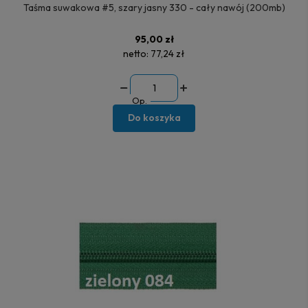
Taśma suwakowa #5, szary jasny 330 - cały nawój (200mb)
95,00 zł
netto:
77,24 zł
Op.
Do koszyka