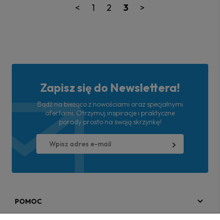
<
1
2
3
>
Zapisz się do Newslettera!
Bądź na bieżąco z nowościami oraz specjalnymi
ofertami. Otrzymuj inspiracje i praktyczne
porady prosto na swoją skrzynkę!
POMOC