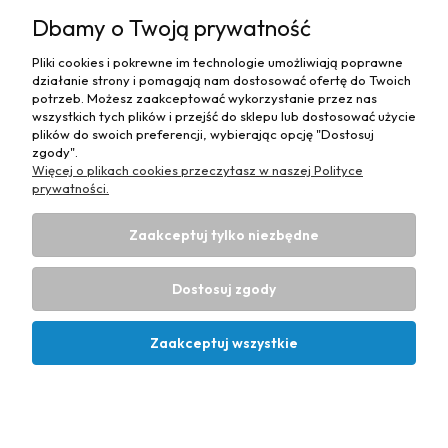
MOJE KONTO
Dbamy o Twoją prywatność
PŁATNOŚCI I DOSTAWA
Pliki cookies i pokrewne im technologie umożliwiają poprawne
działanie strony i pomagają nam dostosować ofertę do Twoich
MAPA STRONY
potrzeb. Możesz zaakceptować wykorzystanie przez nas
wszystkich tych plików i przejść do sklepu lub dostosować użycie
plików do swoich preferencji, wybierając opcję "Dostosuj
INFORMACJE
zgody".
Więcej o plikach cookies przeczytasz w naszej Polityce
prywatności.
Zaakceptuj tylko niezbędne
Hurtownia materiałów tapicerskich Adrian
| ul. Chorzowska
50e, 44-100 Gliwice, woj. śląskie | E-mail:
Dostosuj zgody
biuro@materialytapicerskie.com.pl
Tel.:
534 608 624
| NIP:
6312703341
Zaakceptuj wszystkie
Projekt i wykonanie:
Ecommercy.pl
Pokaż pełną wersję strony
Kontakt
Konto
Koszyk
Sklep internetowy Shoper Premium