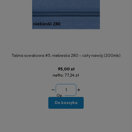
Taśma suwakowa #5, niebieska 280 - cały nawój (200mb)
95,00 zł
netto:
77,24 zł
Op.
Do koszyka