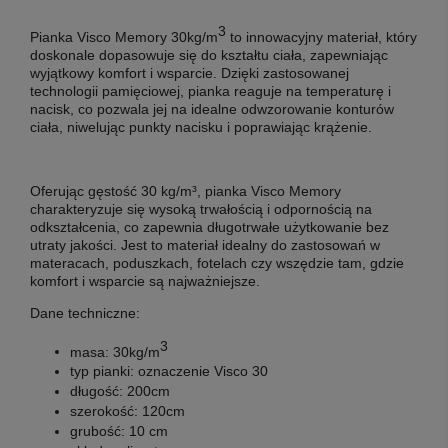
3
Pianka Visco Memory
30kg/m
to innowacyjny materiał, który
doskonale dopasowuje się do kształtu ciała, zapewniając
wyjątkowy komfort i wsparcie. Dzięki zastosowanej
technologii pamięciowej, pianka reaguje na temperaturę i
nacisk, co pozwala jej na idealne odwzorowanie konturów
ciała, niwelując punkty nacisku i poprawiając krążenie.
Oferując gęstość 30 kg/m³, pianka Visco Memory
charakteryzuje się wysoką trwałością i odpornością na
odkształcenia, co zapewnia długotrwałe użytkowanie bez
utraty jakości. Jest to materiał idealny do zastosowań w
materacach, poduszkach, fotelach czy wszędzie tam, gdzie
komfort i wsparcie są najważniejsze.
Dane techniczne:
3
masa:
30kg/m
typ pianki:
oznaczenie Visco 30
długość:
200cm
szerokość:
120cm
grubość:
10 cm