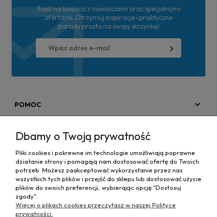
Bądź na bieżąco z nowościami oraz specjalnymi
ofertami. Otrzymuj inspiracje i praktyczne
porady prosto na swoją skrzynkę!
POMOC
MOJE KONTO
Dbamy o Twoją prywatność
PŁATNOŚCI I DOSTAWA
Pliki cookies i pokrewne im technologie umożliwiają poprawne
działanie strony i pomagają nam dostosować ofertę do Twoich
MAPA STRONY
potrzeb. Możesz zaakceptować wykorzystanie przez nas
wszystkich tych plików i przejść do sklepu lub dostosować użycie
plików do swoich preferencji, wybierając opcję "Dostosuj
INFORMACJE
zgody".
Więcej o plikach cookies przeczytasz w naszej Polityce
prywatności.